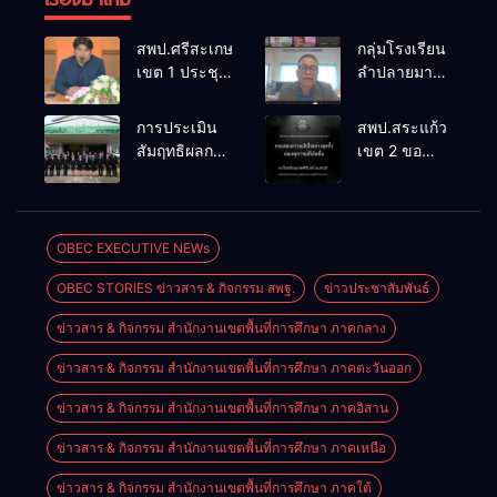
สพป.ศรีสะเกษ
กลุ่มโรงเรียน
เขต 1 ประชุม
ลำปลายมาศ
เตรียมการ
๔ PLC ขับ
จัดการ
เคลื่อน RT,
การประเมิน
สพป.สระแก้ว
แข่งขันงาน
NT, O-NET
สัมฤทธิผลการ
เขต 2 ขอ
ศิลปหัตถกรรม
ผ่านระบบ
ปฏิบัติงานใน
แสดงความ
นักเรียน ครั้งที่
Online
หน้าที่
เสียใจอย่างสุด
74 ปีการ
พัฒนาการ
ซึ้ง 7 สิงหาคม
ศึกษา 2569
ศึกษา
2569
OBEC EXECUTIVE NEWs
ตำแหน่ง รอง
OBEC STORIES ข่าวสาร & กิจกรรม สพฐ.
ข่าวประชาสัมพันธ์
ผู้อำนวยการ
สถานศึกษา
ข่าวสาร & กิจกรรม สำนักงานเขตพื้นที่การศึกษา ภาคกลาง
ข่าวสาร & กิจกรรม สำนักงานเขตพื้นที่การศึกษา ภาคตะวันออก
ข่าวสาร & กิจกรรม สำนักงานเขตพื้นที่การศึกษา ภาคอิสาน
ข่าวสาร & กิจกรรม สำนักงานเขตพื้นที่การศึกษา ภาคเหนือ
ข่าวสาร & กิจกรรม สำนักงานเขตพื้นที่การศึกษา ภาคใต้