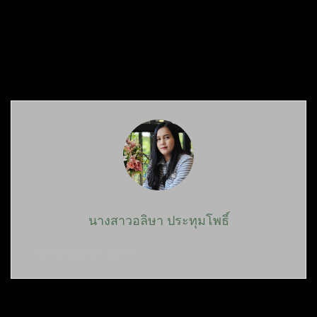
นางสาวอลิษา ประทุมโพธิ์
www.sec-plkutt.go.th/