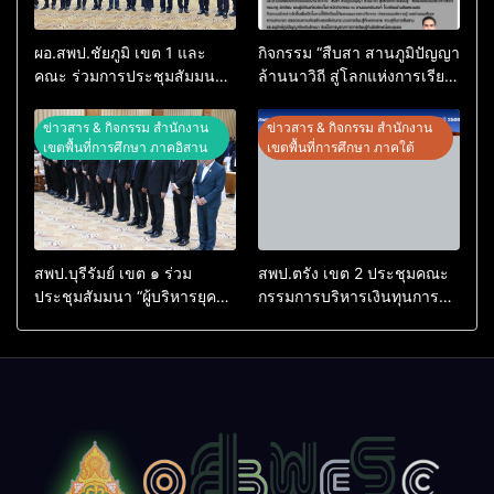
ผอ.สพป.ชัยภูมิ เขต 1 และ
กิจกรรม “สืบสา สานภูมิปัญญา
คณะ ร่วมการประชุมสัมมนา
ล้านนาวิถี สู่โลกแห่งการเรียน
ทางวิชาการ “ผู้บริหารยุคใหม่
รู้” โรงเรียนบ้านสันพระเนตร
นำการศึกษาไทยสู่อนาคต”
ประจำปีการศึกษา 2569
ข่าวสาร & กิจกรรม สำนักงาน
ข่าวสาร & กิจกรรม สำนักงาน
ประจำเขตตรวจราชการที่ 13
เขตพื้นที่การศึกษา ภาคอิสาน
เขตพื้นที่การศึกษา ภาคใต้
สพป.บุรีรัมย์ เขต ๑ ร่วม
สพป.ตรัง เขต 2 ประชุมคณะ
ประชุมสัมมนา “ผู้บริหารยุค
กรรมการบริหารเงินทุนการ
ใหม่ นำการศึกษาไทยสู่
ศึกษา 60 ปี ครองราชย์
อนาคต” เขตตรวจราชการที่
ประจำปี 2569
๑๓