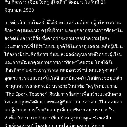
ต้น กิจกรรมเชื่อมใจครู สู้ใจเด็ก” จัดอบรมในวันที่ 21
มิถุนายน 2569
การดำเนินงานในครั้งนี้ได้รับความร่วมมือจากผู้บริหารสถาน
ศึกษา ครูแนะแนว ครูที่ปรึกษา และบุคลากรทางการศึกษาใน
สังกัดเป็นอย่างดียิ่ง ซึ่งคาดว่าจะสามารถนำความรู้และ
ประสบการณ์ที่ได้รับไปประยุกต์ใช้ในการดูแลช่วยเหลือผู้เรียน
ได้อย่างมีประสิทธิภาพ อันจะส่งผลต่อคุณภาพชีวิตของผู้เรียน
และการพัฒนาคุณภาพภาพการศึกษาโดยรวม โดยได้รับ
เกียรติจาก ผศ.ดร.จารุวรรณ พลอยดวงรัตน์ คณะครุศาสตร์
อุตสาหกรรมและเทคโนโลยี สถาบันเทคโนโลยีพระจอมเกล้า
เจ้าคุณทหารลาดกระบัง บรรยายในหัวข้อ “ครูผู้จุดประกาย
(The Spark Teacher) ศิลปะการสื่อสารเพื่อสร้างแรงบันดาล
ใจและปลุกพลังศักยภาพของผู้เรียน” และนางสาววิไล อ่อนตา
นา ผู้อำนวยการโรงเรียนสฤษดิ์เสนาพิทยาคม บรรยายใน
หัวข้อ “การยกระดับการเยี่ยมบ้าน สู่ระบบดูแลช่วยเหลือ
นักเรียนเชิงรุก” ในรูปแบบออนไลน์ผ่านระบบ Zoom