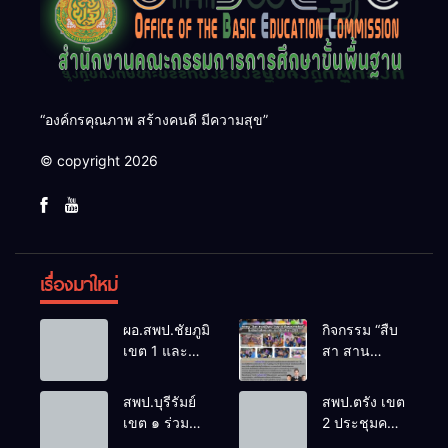
“องค์กรคุณภาพ สร้างคนดี มีความสุข”
© copyright 2026
เรื่องมาใหม่
ผอ.สพป.ชัยภูมิ
กิจกรรม “สืบ
เขต 1 และ
สา สาน
คณะ ร่วมการ
ภูมิปัญญา
ประชุม
ล้านนาวิถี สู่
สพป.บุรีรัมย์
สพป.ตรัง เขต
สัมมนาทาง
โลกแห่งการ
เขต ๑ ร่วม
2 ประชุมคณะ
วิชาการ “ผู้
เรียนรู้”
ประชุม
กรรมการ