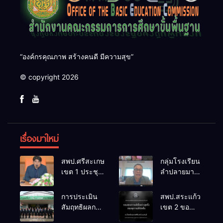
“องค์กรคุณภาพ สร้างคนดี มีความสุข”
© copyright 2026
เรื่องมาใหม่
สพป.ศรีสะเกษ
กลุ่มโรงเรียน
เขต 1 ประชุม
ลำปลายมาศ
เตรียมการ
๔ PLC ขับ
จัดการ
เคลื่อน RT,
การประเมิน
สพป.สระแก้ว
แข่งขันงาน
NT, O-NET
สัมฤทธิผลการ
เขต 2 ขอ
ศิลปหัตถกรรม
ผ่านระบบ
ปฏิบัติงานใน
แสดงความ