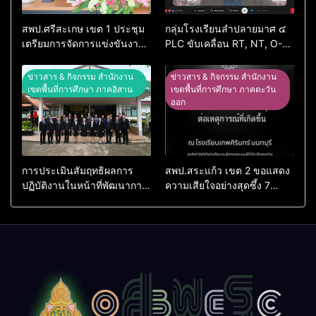
สพป.ศรีสะเกษ เขต 1 ประชุม
กลุ่มโรงเรียนลำปลายมาศ ๔
เตรียมการจัดการแข่งขันงาน
PLC ขับเคลื่อน RT, NT, O-
ศิลปหัตถกรรมนักเรียน ครั้งที่
NET ผ่านระบบ Online
74 ปีการศึกษา 2569
ข่าวสาร & กิจกรรม สำนักงาน
ข่าวสาร & กิจกรรม สำนักงาน
เขตพื้นที่การศึกษา ภาคอิสาน
เขตพื้นที่การศึกษา ภาคตะวัน
ออก
การประเมินสัมฤทธิผลการ
สพป.สระแก้ว เขต 2 ขอแสดง
ปฏิบัติงานในหน้าที่พัฒนาการ
ความเสียใจอย่างสุดซึ้ง 7
ศึกษา ตำแหน่ง รองผู้อำนวย
สิงหาคม 2569
การสถานศึกษา