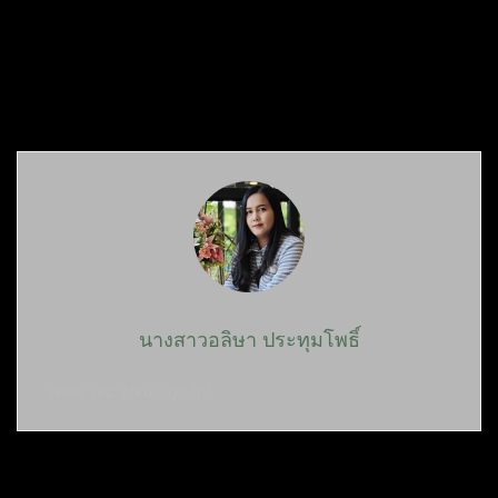
นางสาวอลิษา ประทุมโพธิ์
www.sec-plkutt.go.th/