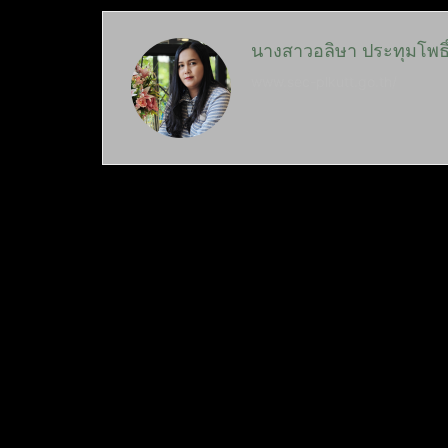
นางสาวอลิษา ประทุมโพธิ
www.sec-plkutt.go.th/