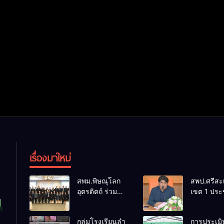
เรื่องมาใหม่
สพม.พิษณุโลก
สพป.ศรีสะ
อุตรดิตถ์ ร่วม
เขต 1 ประ
ประชุมจัดทำ
เตรียมการ
(ร่าง) นโยบาย
จัดการแข่ง
กลุ่มโรงเรียนลำ
การประเมิ
และแนวปฏิบัติ
งานศิลป