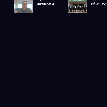
ปลายมาศ ๔
ทธิผลการปฏ
เกี่ยวกับการรับ
หัตถกรรม
PLC ขับเคลื่อน
งานในหน้าท
นักเรียน สังกัด
นักเรียน ครั้
RT, NT, O-NET
พัฒนาการ
สพฐ. ปีการศึกษา
74 ปีการศึ
ผ่านระบบ
ตำแหน่ง รอ
2570
2569
Online
อำนวยการ
ศึกษา