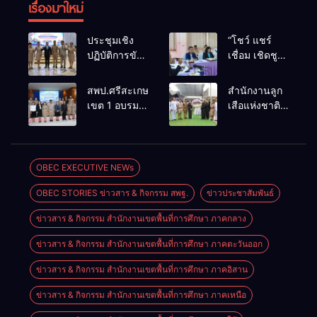
เรื่องมาใหม่
ประชุมเชิง
“โชว์ แชร์
ปฏิบัติการขับ
เชื่อม เชิดชู
เคลื่อนข้อ
คุณธรรม
เสนอการ
โรงเรียน
สพป.ศรีสะเกษ
สำนักงานลูก
บริหารงาน
มาตรฐาน
เขต 1 อบรม
เสือแห่งชาติ
เชิงพื้นที่แบบ
คุณธรรม”
เชิงปฏิบัติการ
มอบหมายให้
บูรณาการ
การประชุม
พัฒนา
หัวหน้า
ด้านการศึกษา
วางแผน
กระบวนการ
สำนักงานลูก
ในภูมิภาค
เตรียมการจัด
นิเทศภายใน
เสือจังหวัด
OBEC EXECUTIVE NEWs
ของสำนักงาน
กิจกรรมระดับ
เพื่อเสริมสร้าง
ศรีสะเกษ มอบ
ศึกษาธิการ
ภูมิภาค
OBEC STORIES ข่าวสาร & กิจกรรม สพฐ.
ข่าวประชาสัมพันธ์
สมรรถนะครู
พวงหรีด เพื่อ
ภาค 11
และยกระดับ
ร่วมแสดง
ข่าวสาร & กิจกรรม สำนักงานเขตพื้นที่การศึกษา ภาคกลาง
คุณภาพผู้
ความอาลัยต่อ
เรียนอย่าง
การจากไป
ข่าวสาร & กิจกรรม สำนักงานเขตพื้นที่การศึกษา ภาคตะวันออก
ยั่งยืนของ
ของ รอง
โรงเรียน
ผอ.โรงเรียน
ข่าวสาร & กิจกรรม สำนักงานเขตพื้นที่การศึกษา ภาคอิสาน
ขยายโอกาส
เทพศิรินทร์
ข่าวสาร & กิจกรรม สำนักงานเขตพื้นที่การศึกษา ภาคเหนือ
ทางการศึกษา
นนทบุรี