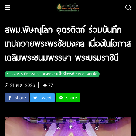
สพม.พิษณุโลก อุตรดิตถ์ ร่วมบันทึก
เทปถวายพระพรชัยมงคล เนื่องในโอกาส
เฉลิมพระชนมพรรษา พระบรมราชินี
ข่าวสาร & กิจกรรม สำนักงานเขตพื้นที่การศึกษา ภาคเหนือ
21 พ.ค. 2026
77
share
tweet
share