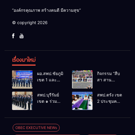
“องค์กรคุณภาพ สร้างคนดี มีความสุข”
© copyright 2026
เรื่องมาใหม่
ผอ.สพป.ชัยภูมิ
กิจกรรม “สืบ
เขต 1 และ
สา สาน
คณะ ร่วมการ
ภูมิปัญญา
ประชุม
ล้านนาวิถี สู่
สพป.บุรีรัมย์
สพป.ตรัง เขต
สัมมนาทาง
โลกแห่งการ
เขต ๑ ร่วม
2 ประชุมคณะ
วิชาการ “ผู้
เรียนรู้”
ประชุม
กรรมการ
บริหารยุคใหม่
โรงเรียนบ้าน
สัมมนา “ผู้
บริหารเงินทุน
นำการศึกษา
สันพระเนตร
บริหารยุคใหม่
การศึกษา 60
ไทยสู่อนาคต”
ประจำปีการ
นำการศึกษา
ปี ครองราชย์
OBEC EXECUTIVE NEWs
ประจำเขต
ศึกษา 2569
ไทยสู่อนาคต”
ประจำปี