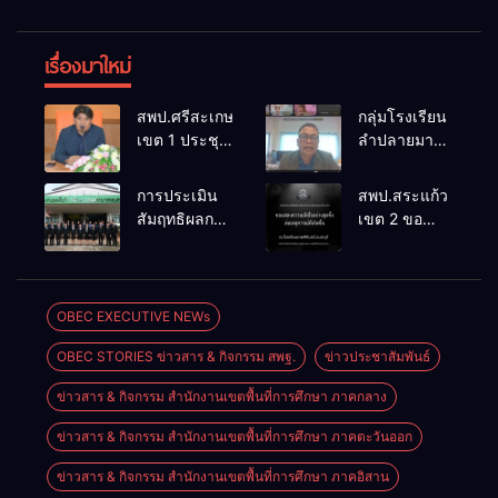
เรื่องมาใหม่
สพป.ศรีสะเกษ
กลุ่มโรงเรียน
เขต 1 ประชุม
ลำปลายมาศ
เตรียมการ
๔ PLC ขับ
จัดการ
เคลื่อน RT,
การประเมิน
สพป.สระแก้ว
แข่งขันงาน
NT, O-NET
สัมฤทธิผลการ
เขต 2 ขอ
ศิลปหัตถกรรม
ผ่านระบบ
ปฏิบัติงานใน
แสดงความ
นักเรียน ครั้งที่
Online
หน้าที่
เสียใจอย่างสุด
74 ปีการ
พัฒนาการ
ซึ้ง 7 สิงหาคม
ศึกษา 2569
ศึกษา
2569
OBEC EXECUTIVE NEWs
ตำแหน่ง รอง
OBEC STORIES ข่าวสาร & กิจกรรม สพฐ.
ข่าวประชาสัมพันธ์
ผู้อำนวยการ
สถานศึกษา
ข่าวสาร & กิจกรรม สำนักงานเขตพื้นที่การศึกษา ภาคกลาง
ข่าวสาร & กิจกรรม สำนักงานเขตพื้นที่การศึกษา ภาคตะวันออก
ข่าวสาร & กิจกรรม สำนักงานเขตพื้นที่การศึกษา ภาคอิสาน