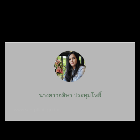
นางสาวอลิษา ประทุมโพธิ์
www.sec-plkutt.go.th/