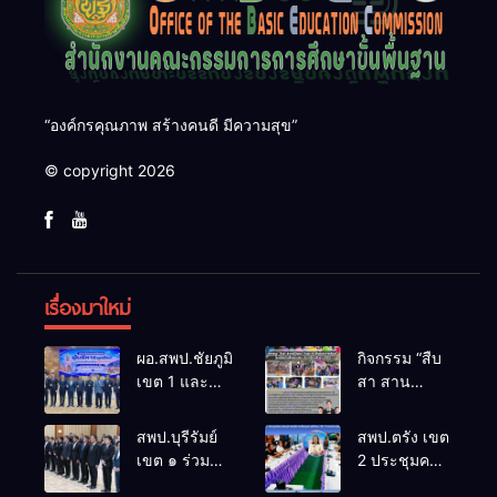
“องค์กรคุณภาพ สร้างคนดี มีความสุข”
© copyright 2026
เรื่องมาใหม่
ผอ.สพป.ชัยภูมิ
กิจกรรม “สืบ
เขต 1 และ
สา สาน
คณะ ร่วมการ
ภูมิปัญญา
ประชุม
ล้านนาวิถี สู่
สพป.บุรีรัมย์
สพป.ตรัง เขต
สัมมนาทาง
โลกแห่งการ
เขต ๑ ร่วม
2 ประชุมคณะ
วิชาการ “ผู้
เรียนรู้”
ประชุม
กรรมการ