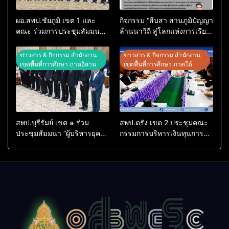
ผอ.สพป.ชัยภูมิ เขต 1 และ
กิจกรรม “สืบสา สานภูมิปัญญา
คณะ ร่วมการประชุมสัมมนา
ล้านนาวิถี สู่โลกแห่งการเรียน
ทางวิชาการ “ผู้บริหารยุคใหม่
รู้” โรงเรียนบ้านสันพระเนตร
นำการศึกษาไทยสู่อนาคต”
ประจำปีการศึกษา 2569
ข่าวสาร & กิจกรรม สำนักงาน
ข่าวสาร & กิจกรรม สำนักงาน
ประจำเขตตรวจราชการที่ 13
เขตพื้นที่การศึกษา ภาคอิสาน
เขตพื้นที่การศึกษา ภาคใต้
สพป.บุรีรัมย์ เขต ๑ ร่วม
สพป.ตรัง เขต 2 ประชุมคณะ
ประชุมสัมมนา “ผู้บริหารยุค
กรรมการบริหารเงินทุนการ
ใหม่ นำการศึกษาไทยสู่
ศึกษา 60 ปี ครองราชย์
อนาคต” เขตตรวจราชการที่
ประจำปี 2569
๑๓