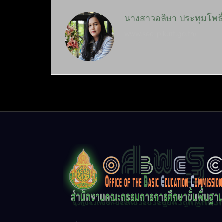
นางสาวอลิษา ประทุมโพธิ
www.sec-plkutt.go.th/