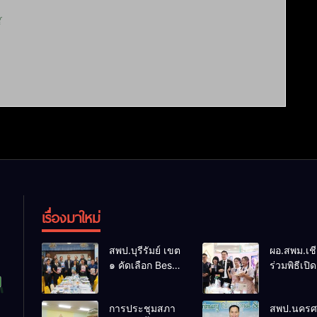
์
เรื่องมาใหม่
สพป.บุรีรัมย์ เขต
ผอ.สพม.เชี
๑ คัดเลือก Best
ร่วมพิธีเปิ
Practice
แข่งขันทัก
Inclusive
วิชาการนัก
การประชุมสภา
สพป.นครศ
Education
โครงการต