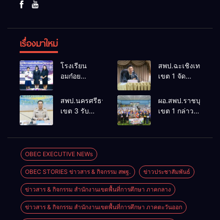
เรื่องมาใหม่
โรงเรียน
สพป.ฉะเชิงเทรา
อมก๋อย
เขต 1 จัด
วิทยาคม
อบรมสัมมนา
สังกัด
สร้างความรู้
สพป.นครศรีธรรมราช
ผอ.สพป.ราชบุรี
สพม.เชียงใหม่
ความเข้าใจ
เขต 3 รับ
เขต 1 กล่าว
คว้ารางวัล
หลักเกณฑ์
รายงานตัวผู้
ต้อนรับคณะผู้
ชนะเลิศและ
และวิธีการ
ได้รับการคัด
บริหารและ
รองชนะเลิศ
ประเมิน
เลือกเข้ารับ
ภาคีเครือข่าย
การแข่งขัน
ตำแหน่ง ขอมี
การบรรจุและ
ในพิธีเปิด
OBEC EXECUTIVE NEWs
ทักษะวิชาการ
วิทยฐานะ
แต่งตั้ง รองผู้
“โครงการส่ง
นักเรียนระดับ
เชี่ยวชาญ
OBEC STORIES ข่าวสาร & กิจกรรม สพฐ.
ข่าวประชาสัมพันธ์
อำนวยการ
เสริมความ
สพฐ.
เกณฑ์ใหม่
สถานศึกษา
ปลอดภัยทาง
(PA)
ข่าวสาร & กิจกรรม สำนักงานเขตพื้นที่การศึกษา ภาคกลาง
ประจำ
ถนนโดยโรตา
ปีงบประมาณ
รี” นำร่อง
ข่าวสาร & กิจกรรม สำนักงานเขตพื้นที่การศึกษา ภาคตะวันออก
2569 ครั้งที่ 3
จังหวัดราชบุรี