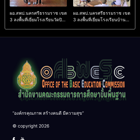
ผอ.สพป.นครศรีธรรมราช เขต
ผอ.สพป.นครศรีธรรมราช เขต
3 ลงพื้นที่เยี่ยมโรงเรียนวัดปิยา
3 ลงพื้นที่เยี่ยมโรงเรียนบ้าน
ราม อำเภอปากพนัง
บางเนียน อำเภอปากพนัง
“องค์กรคุณภาพ สร้างคนดี มีความสุข”
© copyright 2026