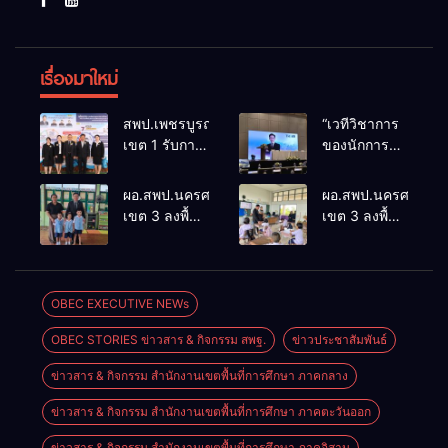
เรื่องมาใหม่
สพป.เพชรบูรณ์
“เวทีวิชาการ
เขต 1 รับการ
ของนักการ
ติดตามและ
ศึกษา” การ
ประเมินผล
ประชุม
ผอ.สพป.นครศรีธรรมราช
ผอ.สพป.นครศรีธรร
เชิงประจักษ์
ThaiCER
เขต 3 ลงพื้นที่
เขต 3 ลงพื้นที่
คัดเลือก
2026
เยี่ยมโรงเรียน
เยี่ยมโรงเรียน
“ก.ต.ป.น.
Thailand
วัดปิยาราม
บ้านบางเนียน
ต้นแบบ”
International
อำเภอ
อำเภอ
ระดับประเทศ
Conference
ปากพนัง
ปากพนัง
OBEC EXECUTIVE NEWs
รุ่นที่ 3 ประจำ
on Education
ปีงบประมาณ
Research
OBEC STORIES ข่าวสาร & กิจกรรม สพฐ.
ข่าวประชาสัมพันธ์
พ.ศ. 2569
(ThaiCER)
2026
ข่าวสาร & กิจกรรม สำนักงานเขตพื้นที่การศึกษา ภาคกลาง
ข่าวสาร & กิจกรรม สำนักงานเขตพื้นที่การศึกษา ภาคตะวันออก
ข่าวสาร & กิจกรรม สำนักงานเขตพื้นที่การศึกษา ภาคอิสาน