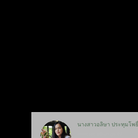
นางสาวอลิษา ประทุมโพธิ
www.sec-plkutt.go.th/