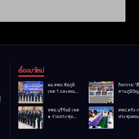
เรื่องมาใหม่
ผอ.สพป.ชัยภูมิ
กิจกรรม “ส
เขต 1 และคณะ
สานภูมิปั
ร่วมการประชุม
ล้านนาวิถี 
สัมมนาทาง
แห่งการเรีย
สพป.บุรีรัมย์ เขต
สพป.ตรัง 
วิชาการ “ผู้
โรงเรียนบ้
๑ ร่วมประชุม
ประชุมคณ
บริหารยุคใหม่นำ
พระเนตร 
สัมมนา “ผู้
กรรมการบ
การศึกษาไทยสู่
ปีการศึกษา
บริหารยุคใหม่
เงินทุนการ
อนาคต” ประจำ
2569
นำการศึกษาไทย
60 ปี ครอง
เขตตรวจ