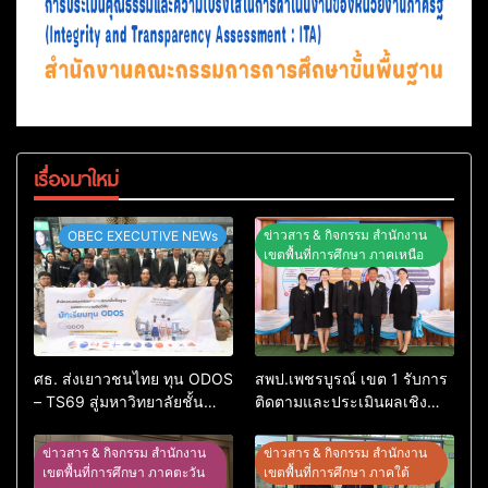
เรื่องมาใหม่
ข่าวสาร & กิจกรรม สำนักงาน
OBEC EXECUTIVE NEWs
เขตพื้นที่การศึกษา ภาคเหนือ
ศธ. ส่งเยาวชนไทย ทุน ODOS
สพป.เพชรบูรณ์ เขต 1 รับการ
– TS69 สู่มหาวิทยาลัยชั้นนำ
ติดตามและประเมินผลเชิง
ในสหราชอาณาจักรหนุนสร้าง
ประจักษ์ คัดเลือก “ก.ต.ป.น.
คนคุณภาพพร้อมกลับมา
ต้นแบบ” ระดับประเทศ รุ่นที่ 3
ข่าวสาร & กิจกรรม สำนักงาน
ข่าวสาร & กิจกรรม สำนักงาน
พัฒนาประเทศ
ประจำปีงบประมาณ พ.ศ.
เขตพื้นที่การศึกษา ภาคตะวัน
เขตพื้นที่การศึกษา ภาคใต้