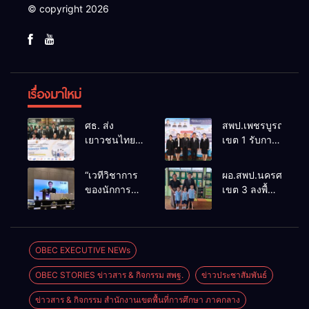
© copyright 2026
เรื่องมาใหม่
ศธ. ส่ง
สพป.เพชรบูรณ์
เยาวชนไทย
เขต 1 รับการ
ทุน ODOS –
ติดตามและ
TS69 สู่
ประเมินผล
“เวทีวิชาการ
ผอ.สพป.นครศรีธรร
มหาวิทยาลัย
เชิงประจักษ์
ของนักการ
เขต 3 ลงพื้นที่
ชั้นนำในสห
คัดเลือก
ศึกษา” การ
เยี่ยมโรงเรียน
ราช
“ก.ต.ป.น.
ประชุม
วัดปิยาราม
อาณาจักร
ต้นแบบ”
ThaiCER
อำเภอ
หนุนสร้างคน
ระดับประเทศ
2026
ปากพนัง
OBEC EXECUTIVE NEWs
คุณภาพพร้อม
รุ่นที่ 3 ประจำ
Thailand
กลับมาพัฒนา
ปีงบประมาณ
OBEC STORIES ข่าวสาร & กิจกรรม สพฐ.
ข่าวประชาสัมพันธ์
International
ประเทศ
พ.ศ. 2569
Conference
ข่าวสาร & กิจกรรม สำนักงานเขตพื้นที่การศึกษา ภาคกลาง
on Education