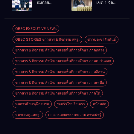
อมก๋อย
เขต 1 จัด
เรียนการสอน
เทคโนโลยี
วิทยาคม
อบรมสัมมนา
โรงเรียน
ดิจิทัลและ
สังกัด
สร้างความรู้
อนุบาลอรุณ
ปัญญา
สพม.เชียงใหม่
ความเข้าใจ
รังษี
ประดิษฐ์
คว้ารางวัล
หลักเกณฑ์
OBEC EXECUTIVE NEWs
ชนะเลิศและ
และวิธีการ
OBEC STORIES ข่าวสาร & กิจกรรม สพฐ.
ข่าวประชาสัมพันธ์
รองชนะเลิศ
ประเมิน
การแข่งขัน
ตำแหน่ง ขอมี
ข่าวสาร & กิจกรรม สำนักงานเขตพื้นที่การศึกษา ภาคกลาง
ทักษะวิชาการ
วิทยฐานะ
นักเรียนระดับ
เชี่ยวชาญ
ข่าวสาร & กิจกรรม สำนักงานเขตพื้นที่การศึกษา ภาคตะวันออก
สพฐ.
เกณฑ์ใหม่
(PA)
ข่าวสาร & กิจกรรม สำนักงานเขตพื้นที่การศึกษา ภาคอิสาน
ข่าวสาร & กิจกรรม สำนักงานเขตพื้นที่การศึกษา ภาคเหนือ
ข่าวสาร & กิจกรรม สำนักงานเขตพื้นที่การศึกษา ภาคใต้
ทุนการศึกษา/ฝึกอบรม
รอบรั้วโรงเรียนเรา
หน้าหลัก
หมายเหตุ...สพฐ.
เอกสารเผยแพร่ บทความ สาระน่ารู้