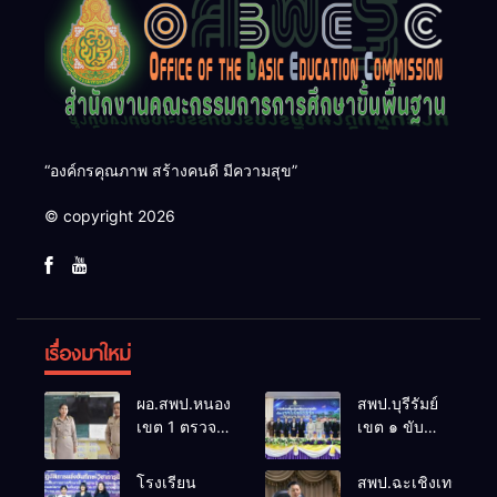
“องค์กรคุณภาพ สร้างคนดี มีความสุข”
© copyright 2026
เรื่องมาใหม่
ผอ.สพป.หนองคาย
สพป.บุรีรัมย์
เขต 1 ตรวจ
เขต ๑ ขับ
เยี่ยมและ
เคลื่อน
กำลังใจใน
โรงเรียน
โรงเรียน
สพป.ฉะเชิงเทรา
การจัดการ
ขนาดเล็กด้วย