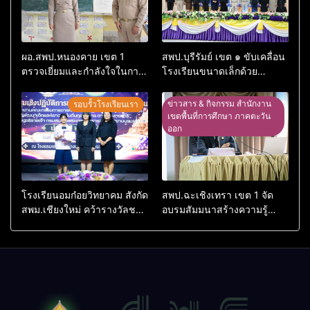
ผอ.สพป.หนองคาย เขต 1
สพป.บุรีรัมย์ เขต ๑ ขับเคลื่อน
ตรวจเยี่ยมและกำลังใจในการ
โรงเรียนขนาดเล็กด้วย
จัดการเรียนการสอนโรงเรียน
เทคโนโลยีดิจิทัลและปัญญา
อนุบาลอรุณรังษี
ประดิษฐ์
ข่าวสาร & กิจกรรม สำนักงาน
รอบรั้วโรงเรียนเรา
เขตพื้นที่การศึกษา ภาคตะวัน
ออก
โรงเรียนอมก๋อยวิทยาคม สังกัด
สพป.ฉะเชิงเทรา เขต 1 จัด
สพม.เชียงใหม่ คว้ารางวัลชนะ
อบรมสัมมนาสร้างความรู้
เลิศและรองชนะเลิศ การ
ความเข้าใจหลักเกณฑ์และวิธี
แข่งขันทักษะวิชาการนักเรียน
การประเมินตำแหน่ง ขอมี
ระดับ สพฐ.
วิทยฐานะเชี่ยวชาญเกณฑ์ใหม่
(PA)