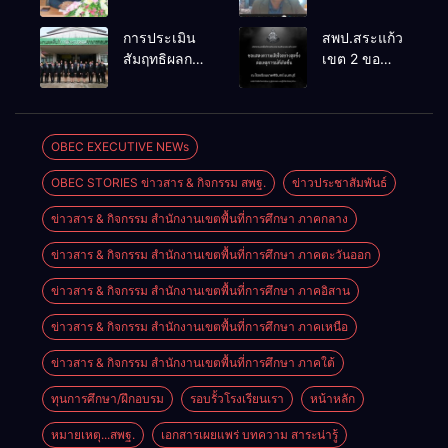
เตรียมการ
๔ PLC ขับ
จัดการ
เคลื่อน RT,
การประเมิน
สพป.สระแก้ว
แข่งขันงาน
NT, O-NET
สัมฤทธิผลการ
เขต 2 ขอ
ศิลปหัตถกรรม
ผ่านระบบ
ปฏิบัติงานใน
แสดงความ
นักเรียน ครั้งที่
Online
หน้าที่
เสียใจอย่างสุด
74 ปีการ
พัฒนาการ
ซึ้ง 7 สิงหาคม
ศึกษา 2569
ศึกษา
2569
OBEC EXECUTIVE NEWs
ตำแหน่ง รอง
OBEC STORIES ข่าวสาร & กิจกรรม สพฐ.
ข่าวประชาสัมพันธ์
ผู้อำนวยการ
สถานศึกษา
ข่าวสาร & กิจกรรม สำนักงานเขตพื้นที่การศึกษา ภาคกลาง
ข่าวสาร & กิจกรรม สำนักงานเขตพื้นที่การศึกษา ภาคตะวันออก
ข่าวสาร & กิจกรรม สำนักงานเขตพื้นที่การศึกษา ภาคอิสาน
ข่าวสาร & กิจกรรม สำนักงานเขตพื้นที่การศึกษา ภาคเหนือ
ข่าวสาร & กิจกรรม สำนักงานเขตพื้นที่การศึกษา ภาคใต้
ทุนการศึกษา/ฝึกอบรม
รอบรั้วโรงเรียนเรา
หน้าหลัก
หมายเหตุ...สพฐ.
เอกสารเผยแพร่ บทความ สาระน่ารู้