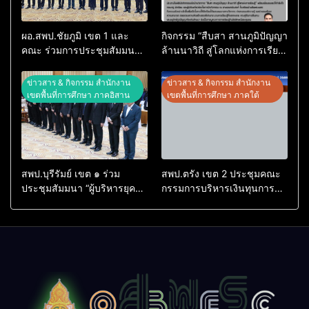
ผอ.สพป.ชัยภูมิ เขต 1 และ
กิจกรรม “สืบสา สานภูมิปัญญา
คณะ ร่วมการประชุมสัมมนา
ล้านนาวิถี สู่โลกแห่งการเรียน
ทางวิชาการ “ผู้บริหารยุคใหม่
รู้” โรงเรียนบ้านสันพระเนตร
นำการศึกษาไทยสู่อนาคต”
ประจำปีการศึกษา 2569
ข่าวสาร & กิจกรรม สำนักงาน
ข่าวสาร & กิจกรรม สำนักงาน
ประจำเขตตรวจราชการที่ 13
เขตพื้นที่การศึกษา ภาคอิสาน
เขตพื้นที่การศึกษา ภาคใต้
สพป.บุรีรัมย์ เขต ๑ ร่วม
สพป.ตรัง เขต 2 ประชุมคณะ
ประชุมสัมมนา “ผู้บริหารยุค
กรรมการบริหารเงินทุนการ
ใหม่ นำการศึกษาไทยสู่
ศึกษา 60 ปี ครองราชย์
อนาคต” เขตตรวจราชการที่
ประจำปี 2569
๑๓