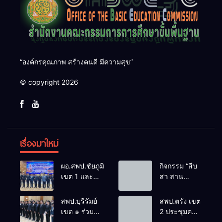
“องค์กรคุณภาพ สร้างคนดี มีความสุข”
© copyright 2026
เรื่องมาใหม่
ผอ.สพป.ชัยภูมิ
กิจกรรม “สืบ
เขต 1 และ
สา สาน
คณะ ร่วมการ
ภูมิปัญญา
ประชุม
ล้านนาวิถี สู่
สพป.บุรีรัมย์
สพป.ตรัง เขต
สัมมนาทาง
โลกแห่งการ
เขต ๑ ร่วม
2 ประชุมคณะ
วิชาการ “ผู้
เรียนรู้”
ประชุม
กรรมการ