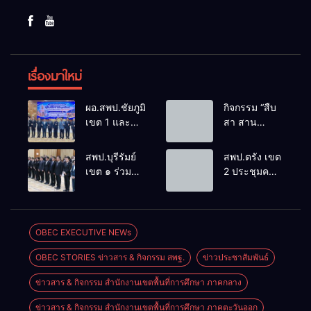
เรื่องมาใหม่
ผอ.สพป.ชัยภูมิ
กิจกรรม “สืบ
เขต 1 และ
สา สาน
คณะ ร่วมการ
ภูมิปัญญา
ประชุม
ล้านนาวิถี สู่
สพป.บุรีรัมย์
สพป.ตรัง เขต
สัมมนาทาง
โลกแห่งการ
เขต ๑ ร่วม
2 ประชุมคณะ
วิชาการ “ผู้
เรียนรู้”
ประชุม
กรรมการ
บริหารยุคใหม่
โรงเรียนบ้าน
สัมมนา “ผู้
บริหารเงินทุน
นำการศึกษา
สันพระเนตร
บริหารยุคใหม่
การศึกษา 60
ไทยสู่อนาคต”
ประจำปีการ
นำการศึกษา
ปี ครองราชย์
OBEC EXECUTIVE NEWs
ประจำเขต
ศึกษา 2569
ไทยสู่อนาคต”
ประจำปี
ตรวจราชการ
OBEC STORIES ข่าวสาร & กิจกรรม สพฐ.
ข่าวประชาสัมพันธ์
เขตตรวจ
2569
ที่ 13
ราชการที่ ๑๓
ข่าวสาร & กิจกรรม สำนักงานเขตพื้นที่การศึกษา ภาคกลาง
ข่าวสาร & กิจกรรม สำนักงานเขตพื้นที่การศึกษา ภาคตะวันออก