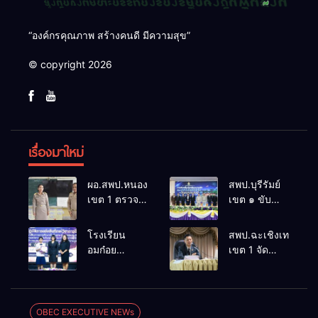
“องค์กรคุณภาพ สร้างคนดี มีความสุข”
© copyright 2026
เรื่องมาใหม่
ผอ.สพป.หนองคาย
สพป.บุรีรัมย์
เขต 1 ตรวจ
เขต ๑ ขับ
เยี่ยมและ
เคลื่อน
กำลังใจใน
โรงเรียน
โรงเรียน
สพป.ฉะเชิงเทรา
การจัดการ
ขนาดเล็กด้วย
อมก๋อย
เขต 1 จัด
เรียนการสอน
เทคโนโลยี
วิทยาคม
อบรมสัมมนา
โรงเรียน
ดิจิทัลและ
สังกัด
สร้างความรู้
อนุบาลอรุณ
ปัญญา
สพม.เชียงใหม่
ความเข้าใจ
รังษี
ประดิษฐ์
คว้ารางวัล
หลักเกณฑ์
OBEC EXECUTIVE NEWs