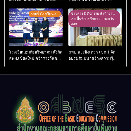
จัดการเรียนการสอนโรงเรียน
เทคโนโลยีดิจิทัลและปัญญา
อนุบาลอรุณรังษี
ประดิษฐ์
ข่าวสาร & กิจกรรม สำนักงาน
รอบรั้วโรงเรียนเรา
เขตพื้นที่การศึกษา ภาคตะวัน
ออก
โรงเรียนอมก๋อยวิทยาคม สังกัด
สพป.ฉะเชิงเทรา เขต 1 จัด
สพม.เชียงใหม่ คว้ารางวัลชนะ
อบรมสัมมนาสร้างความรู้
เลิศและรองชนะเลิศ การ
ความเข้าใจหลักเกณฑ์และวิธี
แข่งขันทักษะวิชาการนักเรียน
การประเมินตำแหน่ง ขอมี
ระดับ สพฐ.
วิทยฐานะเชี่ยวชาญเกณฑ์ใหม่
(PA)