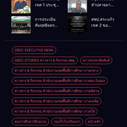
เขต 1 ประชุม
ลำปลายมาศ
เตรียมการ
๔ PLC ขับ
จัดการ
เคลื่อน RT,
การประเมิน
สพป.สระแก้ว
แข่งขันงาน
NT, O-NET
สัมฤทธิผลการ
เขต 2 ขอ
ศิลปหัตถกรรม
ผ่านระบบ
ปฏิบัติงานใน
แสดงความ
นักเรียน ครั้งที่
Online
หน้าที่
เสียใจอย่างสุด
74 ปีการ
พัฒนาการ
ซึ้ง 7 สิงหาคม
ศึกษา 2569
ศึกษา
2569
OBEC EXECUTIVE NEWs
ตำแหน่ง รอง
OBEC STORIES ข่าวสาร & กิจกรรม สพฐ.
ข่าวประชาสัมพันธ์
ผู้อำนวยการ
สถานศึกษา
ข่าวสาร & กิจกรรม สำนักงานเขตพื้นที่การศึกษา ภาคกลาง
ข่าวสาร & กิจกรรม สำนักงานเขตพื้นที่การศึกษา ภาคตะวันออก
ข่าวสาร & กิจกรรม สำนักงานเขตพื้นที่การศึกษา ภาคอิสาน
ข่าวสาร & กิจกรรม สำนักงานเขตพื้นที่การศึกษา ภาคเหนือ
ข่าวสาร & กิจกรรม สำนักงานเขตพื้นที่การศึกษา ภาคใต้
ทุนการศึกษา/ฝึกอบรม
รอบรั้วโรงเรียนเรา
หน้าหลัก