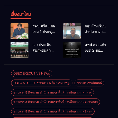
เรื่องมาใหม่
สพป.ศรีสะเกษ
กลุ่มโรงเรียน
เขต 1 ประชุม
ลำปลายมาศ
เตรียมการ
๔ PLC ขับ
จัดการ
เคลื่อน RT,
การประเมิน
สพป.สระแก้ว
แข่งขันงาน
NT, O-NET
สัมฤทธิผลการ
เขต 2 ขอ
ศิลปหัตถกรรม
ผ่านระบบ
ปฏิบัติงานใน
แสดงความ
นักเรียน ครั้งที่
Online
หน้าที่
เสียใจอย่างสุด
74 ปีการ
พัฒนาการ
ซึ้ง 7 สิงหาคม
ศึกษา 2569
ศึกษา
2569
OBEC EXECUTIVE NEWs
ตำแหน่ง รอง
OBEC STORIES ข่าวสาร & กิจกรรม สพฐ.
ข่าวประชาสัมพันธ์
ผู้อำนวยการ
สถานศึกษา
ข่าวสาร & กิจกรรม สำนักงานเขตพื้นที่การศึกษา ภาคกลาง
ข่าวสาร & กิจกรรม สำนักงานเขตพื้นที่การศึกษา ภาคตะวันออก
ข่าวสาร & กิจกรรม สำนักงานเขตพื้นที่การศึกษา ภาคอิสาน