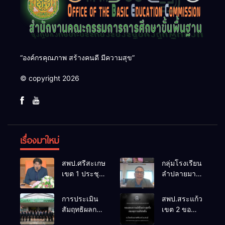
“องค์กรคุณภาพ สร้างคนดี มีความสุข”
© copyright 2026
เรื่องมาใหม่
สพป.ศรีสะเกษ
กลุ่มโรงเรียน
เขต 1 ประชุม
ลำปลายมาศ
เตรียมการ
๔ PLC ขับ
จัดการ
เคลื่อน RT,
การประเมิน
สพป.สระแก้ว
แข่งขันงาน
NT, O-NET
สัมฤทธิผลการ
เขต 2 ขอ
ศิลปหัตถกรรม
ผ่านระบบ
ปฏิบัติงานใน
แสดงความ