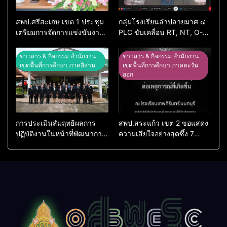
สพป.ศรีสะเกษ เขต 1 ประชุม
กลุ่มโรงเรียนลำปลายมาศ ๔
เตรียมการจัดการแข่งขันงาน
PLC ขับเคลื่อน RT, NT, O-
ศิลปหัตถกรรมนักเรียน ครั้งที่
NET ผ่านระบบ Online
74 ปีการศึกษา 2569
ข่าวสาร & กิจกรรม สำนักงาน
ข่าวสาร & กิจกรรม สำนักงาน
เขตพื้นที่การศึกษา ภาคอิสาน
เขตพื้นที่การศึกษา ภาคตะวัน
ออก
การประเมินสัมฤทธิผลการ
สพป.สระแก้ว เขต 2 ขอแสดง
ปฏิบัติงานในหน้าที่พัฒนาการ
ความเสียใจอย่างสุดซึ้ง 7
ศึกษา ตำแหน่ง รองผู้อำนวย
สิงหาคม 2569
การสถานศึกษา