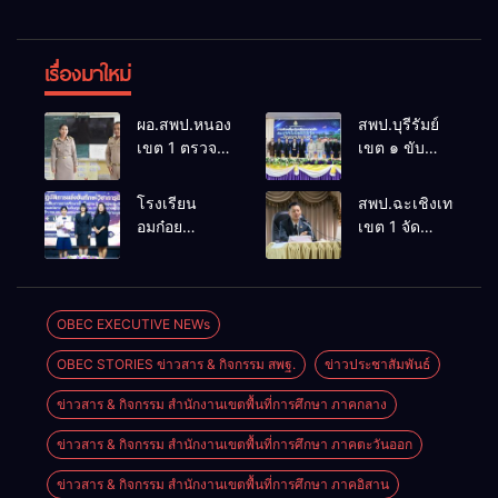
เรื่องมาใหม่
ผอ.สพป.หนองคาย
สพป.บุรีรัมย์
เขต 1 ตรวจ
เขต ๑ ขับ
เยี่ยมและ
เคลื่อน
กำลังใจใน
โรงเรียน
โรงเรียน
สพป.ฉะเชิงเทรา
การจัดการ
ขนาดเล็กด้วย
อมก๋อย
เขต 1 จัด
เรียนการสอน
เทคโนโลยี
วิทยาคม
อบรมสัมมนา
โรงเรียน
ดิจิทัลและ
สังกัด
สร้างความรู้
อนุบาลอรุณ
ปัญญา
สพม.เชียงใหม่
ความเข้าใจ
รังษี
ประดิษฐ์
คว้ารางวัล
หลักเกณฑ์
OBEC EXECUTIVE NEWs
ชนะเลิศและ
และวิธีการ
OBEC STORIES ข่าวสาร & กิจกรรม สพฐ.
ข่าวประชาสัมพันธ์
รองชนะเลิศ
ประเมิน
การแข่งขัน
ตำแหน่ง ขอมี
ข่าวสาร & กิจกรรม สำนักงานเขตพื้นที่การศึกษา ภาคกลาง
ทักษะวิชาการ
วิทยฐานะ
นักเรียนระดับ
เชี่ยวชาญ
ข่าวสาร & กิจกรรม สำนักงานเขตพื้นที่การศึกษา ภาคตะวันออก
สพฐ.
เกณฑ์ใหม่
(PA)
ข่าวสาร & กิจกรรม สำนักงานเขตพื้นที่การศึกษา ภาคอิสาน