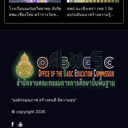
โรงเรียนอมก๋อยวิทยาคม สังกัด
สพป.ฉะเชิงเทรา เขต 1 จัด
สพม.เชียงใหม่ คว้ารางวัลชนะ
อบรมสัมมนาสร้างความรู้
เลิศและรองชนะเลิศ การ
ความเข้าใจหลักเกณฑ์และวิธี
แข่งขันทักษะวิชาการนักเรียน
การประเมินตำแหน่ง ขอมี
ระดับ สพฐ.
วิทยฐานะเชี่ยวชาญเกณฑ์ใหม่
(PA)
“องค์กรคุณภาพ สร้างคนดี มีความสุข”
© copyright 2026