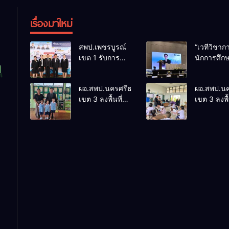
เรื่องมาใหม่
สพป.เพชรบูรณ์
“เวทีวิชา
เขต 1 รับการ
นักการศึก
ติดตามและ
การประชุ
ประเมินผลเชิง
ThaiCER 
ผอ.สพป.นครศรีธรรมราช
ผอ.สพป.น
ประจักษ์ คัดเลือก
Thailand
เขต 3 ลงพื้นที่
เขต 3 ลงพื้
“ก.ต.ป.น.
Internatio
เยี่ยมโรงเรียนวัด
เยี่ยมโรงเร
ต้นแบบ” ระดับ
Conferenc
ปิยาราม อำเภอ
บ้านบางเน
ประเทศ รุ่นที่ 3
Education
ปากพนัง
อำเภอปากพ
ประจำ
Research
ปีงบประมาณ
(ThaiCER)
พ.ศ. 2569
2026