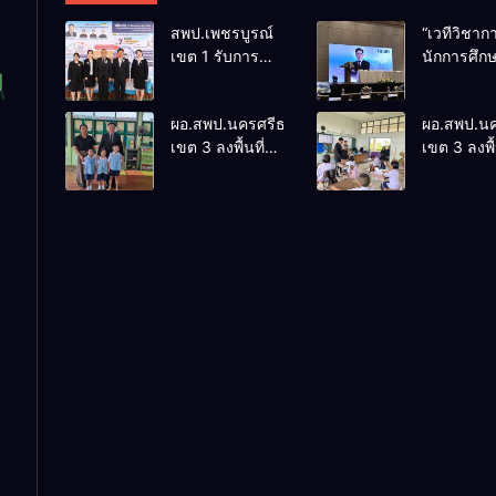
สพป.เพชรบูรณ์
“เวทีวิชา
เขต 1 รับการ
นักการศึก
ติดตามและ
การประชุ
ประเมินผลเชิง
ThaiCER 
ผอ.สพป.นครศรีธรรมราช
ผอ.สพป.น
ประจักษ์ คัดเลือก
Thailand
เขต 3 ลงพื้นที่
เขต 3 ลงพื้
“ก.ต.ป.น.
Internatio
เยี่ยมโรงเรียนวัด
เยี่ยมโรงเร
ต้นแบบ” ระดับ
Conferenc
ปิยาราม อำเภอ
บ้านบางเน
ประเทศ รุ่นที่ 3
Education
ปากพนัง
อำเภอปากพ
ประจำ
Research
ปีงบประมาณ
(ThaiCER)
พ.ศ. 2569
2026