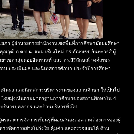
โสภา ผู้อำนวยการสำนักงานเขตพื้นที่การศึกษามัธยมศึกษา
งคุณวุฒิ ก.ต.ป.น. สพม.เชียงใหม่ ดร.ทัณฑธร อินทะวงศ์ ผู้
เขตกลุ่มดอยอินทนนท์ และ ดร.สิริลักษณ์ วงศ์เพชร
รวจสอบ ประเมินผล และนิเทศการศึกษา ประจำปีการศึกษา
าม ประเมินผล และนิเทศการบริหารงานของสถานศึกษา ให้เป็นไป
โดยมุ่งเน้นตามมาตรฐานการศึกษาของสถานศึกษาใน 4
นบริหารบุคลากร และด้านบริหารทั่วไป
ูตรและการจัดการเรียนรู้ที่ตอบสนองต่อความต้องการของผู้
หารจัดการอย่างโปร่งใส คุ้มค่า และตรวจสอบได้ ด้าน