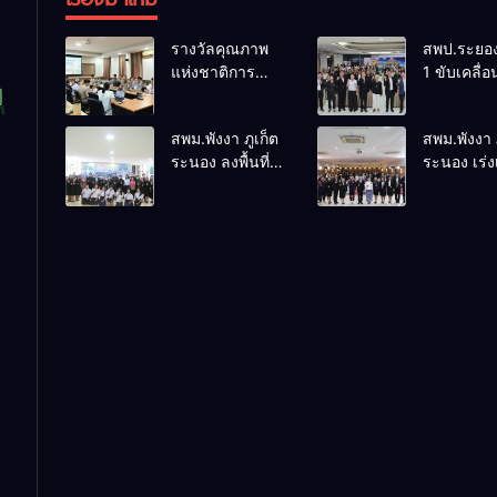
รางวัลคุณภาพ
สพป.ระยอ
แห่งชาติการ
1 ขับเคลื่อ
ป้องกันควบคุม
“สพฐ.
โรคและภัย
สร้างสรรค์
สพม.พังงา ภูเก็ต
สพม.พังงา ภ
สุขภาพ
สุข” เสริมพ
ระนอง ลงพื้นที่
ระนอง เร่ง
อ.อรัญประเทศ
ผู้นำนักเรียน
ติดตามประเมิน
สร้างความ
สถานศึกษ
ผลการดำเนิน
ปลอดภัยใ
ปลอดภัยจ
งานห้องเรียน
สถานศึกษา
เสพติด
พิเศษโรงเรียน
ระดับศักย
สตรีพังงา
บุคลากร สร
เครือข่าย
คุ้มครองผู้เ
อย่างยั่งยืน