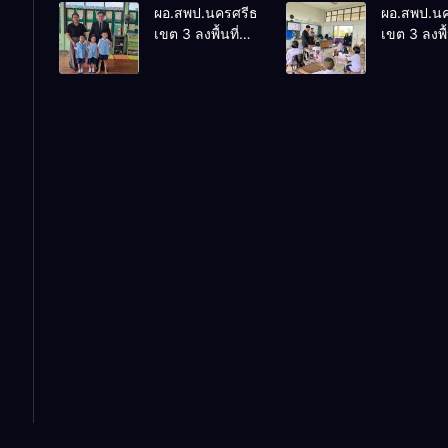
ผอ.สพป.นครศรีธรรมราช
ผอ.สพป.น
ประจักษ์ คัดเลือก
Thailand
เขต 3 ลงพื้นที่
เขต 3 ลงพื้
“ก.ต.ป.น.
Internatio
เยี่ยมโรงเรียนวัด
เยี่ยมโรงเร
ต้นแบบ” ระดับ
Conferenc
ปิยาราม อำเภอ
บ้านบางเน
ประเทศ รุ่นที่ 3
Education
ปากพนัง
อำเภอปากพ
ประจำ
Research
ปีงบประมาณ
(ThaiCER)
พ.ศ. 2569
2026