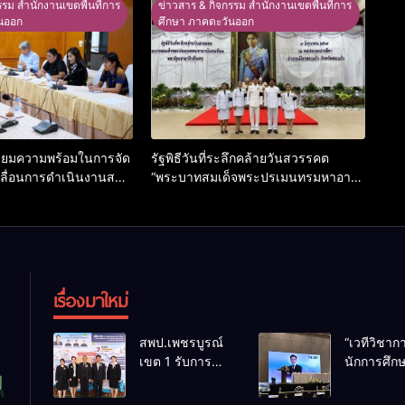
รรม สำนักงานเขตพื้นที่การ
ข่าวสาร & กิจกรรม สำนักงานเขตพื้นที่การ
นออก
ศึกษา ภาคตะวันออก
ียมความพร้อมในการจัด
รัฐพิธีวันที่ระลึกคล้ายวันสวรรคต
ลื่อนการดำเนินงานสภา
“พระบาทสมเด็จพระปรเมนทรมหาอา
สำนักงานเขตพื้นที่การ
นันทมหิดล พระอัฐมรามาธิบดินทร”
 พ.ศ. 2569
เรื่องมาใหม่
สพป.เพชรบูรณ์
“เวทีวิชา
เขต 1 รับการ
นักการศึก
ติดตามและ
การประชุ
ประเมินผลเชิง
ThaiCER 