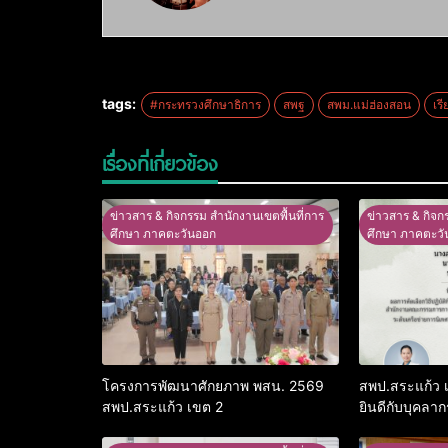
tags:
#กระทรวงศึกษาธิการ
สพฐ
สพม.แม่ฮ่องสอน
เร
เรื่องที่เกี่ยวข้อง
ข่าวสาร & กิจกรรม สำนักงานเขตพื้นที่การ
ข่าวสาร & กิจก
ศึกษา ภาคตะวันออก
ศึกษา ภาคตะวั
โครงการพัฒนาศักยภาพ พสน. 2569
สพป.สระแก้ว
สพป.สระแก้ว เขต 2
ยินดีกับบุคลาก