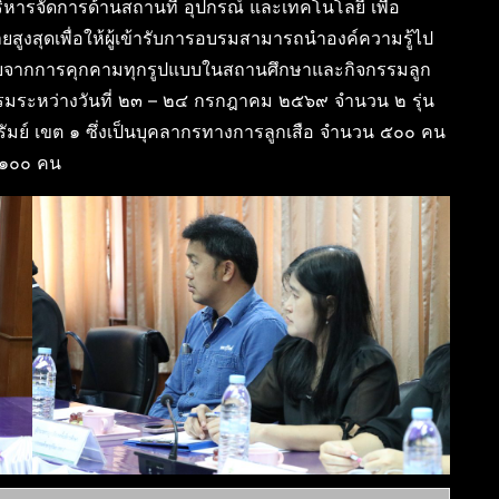
หารจัดการด้านสถานที่ อุปกรณ์ และเทคโนโลยี เพื่อ
ยสูงสุดเพื่อให้ผู้เข้ารับการอบรมสามารถนำองค์ความรู้ไป
อดภัยจากการคุกคามทุกรูปแบบในสถานศึกษาและกิจกรรมลูก
อบรมระหว่างวันที่ ๒๓ – ๒๔ กรกฎาคม ๒๕๖๙ จำนวน ๒ รุ่น
มย์ เขต ๑ ซึ่งเป็นบุคลากรทางการลูกเสือ จำนวน ๕๐๐ คน
ะ ๑๐๐ คน