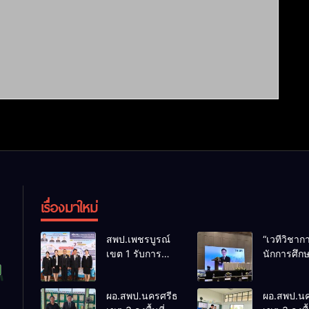
เรื่องมาใหม่
สพป.เพชรบูรณ์
“เวทีวิชา
เขต 1 รับการ
นักการศึก
ติดตามและ
การประชุ
ประเมินผลเชิง
ThaiCER 
ผอ.สพป.นครศรีธรรมราช
ผอ.สพป.น
ประจักษ์ คัดเลือก
Thailand