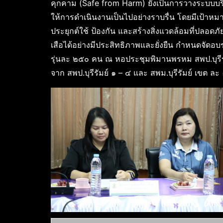
คุกคาม (Safe from Harm) ยังเป็นการวางระบบบริ
ให้การดำเนินงานเป็นไปอย่างราบรื่น โดยมีเป้าหมา
ประยุกต์ใช้ ป้องกัน และสร้างสิ่งแวดล้อมที่ปล
เสือได้อย่างมีประสิทธิภาพและยั่งยืน กำหนดจัด
รุ่นละ ๒๕๐ คน ณ หอประชุมพิมานพรหม สพป.บุรีรั
จาก สพป.บุรีรัมย์ ๑ – ๔ และ สพม.บุรีรัมย์ เขต ล