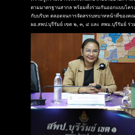
ตามมาตรฐานสากล พร้อมทั้งร่วมกันออกแบบโครงสร
กับบริบท ตลอดจนการจัดสรรบทบาทหน้าที่ของคณะ
ผอ.สพป.บุรีรัมย์ เขต ๒, ๓, ๔ และ สพม.บุรีรัมย์ ร