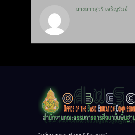
นางสาวสุวรี เจริญรัมย์
“องค์กรคุณภาพ สร้างคนดี มีความสุข”