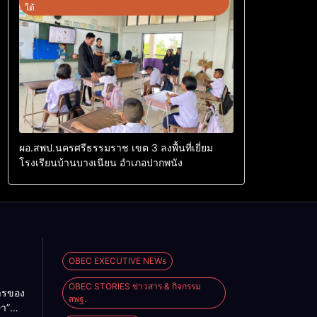
ใต้
ผอ.สพป.นครศรีธรรมราช เขต 3 ลงพื้นที่เยี่ยม
โรงเรียนบ้านบางเนียน อำเภอปากพนัง
OBEC EXECUTIVE NEWs
OBEC STORIES ข่าวสาร & กิจกรรม
การของ
สพฐ.
ษา”