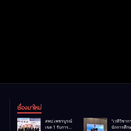
เรื่องมาใหม่
สพป.เพชรบูรณ์
“เวทีวิชา
เขต 1 รับการ
นักการศึก