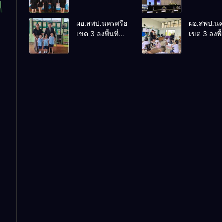
ติดตามและ
การประชุ
ประเมินผลเชิง
ThaiCER 
ผอ.สพป.นครศรีธรรมราช
ผอ.สพป.น
ประจักษ์ คัดเลือก
Thailand
เขต 3 ลงพื้นที่
เขต 3 ลงพื้
“ก.ต.ป.น.
Internatio
เยี่ยมโรงเรียนวัด
เยี่ยมโรงเร
ต้นแบบ” ระดับ
Conferenc
ปิยาราม อำเภอ
บ้านบางเน
ประเทศ รุ่นที่ 3
Education
ปากพนัง
อำเภอปากพ
ประจำ
Research
ปีงบประมาณ
(ThaiCER)
พ.ศ. 2569
2026