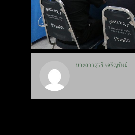
นางสาวสุวรี เจริญรัมย์