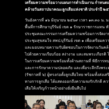
เตรียมความพร้อมวางแผนการดำเนินงาน กำหนด
คล้ายวันสถาปนาคณะลูกเสือแห่งชาติ ประจำปี ๒๕๖
วันอังคารที่ ๑๖ มิถุนายน ๒๕๖๙ เวลา ๑๓.๓๐ น. น
พื้นที่การศึกษาบุรีรัมย์ เขต ๑ รักษาราชการแทน ห
ประชุมคณะกรรมการเตรียมความพร้อมการจัดงาน
ประชุมสุขสมใจ สพป.บุรีรัมย์ เขต ๑ เพื่อเตรี
และมอบหมายความรับผิดชอบในการจัดงานวันคล้าย
ไปด้วยความเรียบร้อย สง่างาม และสมพระเกียรติ 
ในการเตรียมความพร้อมทั้งด้านสถานที่ พิธี
และการรักษาความปลอดภัย และเพื่อระลึกถึงพระม
(รัชกาลที่ ๖) ผู้ทรงก่อตั้งลูกเสือไทย พร้อมทั้งส่ง
ทางการลูกเสือ ได้แสดงออกถึงความจงรักภักดี ค
เสือให้เจริญก้าวหน้าอย่างยั่งยืนสืบไป