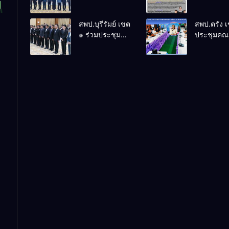
ร่วมการประชุม
ล้านนาวิถี 
สัมมนาทาง
แห่งการเรีย
สพป.บุรีรัมย์ เขต
สพป.ตรัง 
วิชาการ “ผู้
โรงเรียนบ้
๑ ร่วมประชุม
ประชุมคณ
บริหารยุคใหม่นำ
พระเนตร 
สัมมนา “ผู้
กรรมการบ
การศึกษาไทยสู่
ปีการศึกษา
บริหารยุคใหม่
เงินทุนการ
อนาคต” ประจำ
2569
นำการศึกษาไทย
60 ปี ครอง
เขตตรวจ
สู่อนาคต” เขต
ประจำปี 2
ราชการที่ 13
ตรวจราชการที่
๑๓