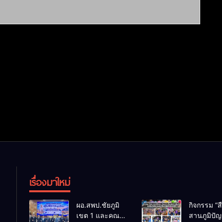
เรื่องมาใหม่
ผอ.สพป.ชัยภูมิ
กิจกรรม “ส
เขต 1 และคณะ
สานภูมิปั