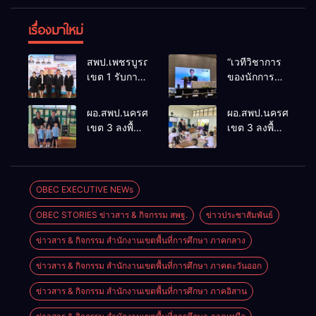
เรื่องมาใหม่
สพป.เพชรบูรณ์
“เวทีวิชาการ
เขต 1 รับการ
ของนักการ
ติดตามและ
ศึกษา” การ
ประเมินผล
ประชุม
ผอ.สพป.นครศรีธรรมราช
ผอ.สพป.นครศรีธรร
เชิงประจักษ์
ThaiCER
เขต 3 ลงพื้นที่
เขต 3 ลงพื้นที่
คัดเลือก
2026
เยี่ยมโรงเรียน
เยี่ยมโรงเรียน
“ก.ต.ป.น.
Thailand
วัดปิยาราม
บ้านบางเนียน
ต้นแบบ”
International
อำเภอ
อำเภอ
ระดับประเทศ
Conference
ปากพนัง
ปากพนัง
OBEC EXECUTIVE NEWs
รุ่นที่ 3 ประจำ
on Education
ปีงบประมาณ
Research
OBEC STORIES ข่าวสาร & กิจกรรม สพฐ.
ข่าวประชาสัมพันธ์
พ.ศ. 2569
(ThaiCER)
2026
ข่าวสาร & กิจกรรม สำนักงานเขตพื้นที่การศึกษา ภาคกลาง
ข่าวสาร & กิจกรรม สำนักงานเขตพื้นที่การศึกษา ภาคตะวันออก
ข่าวสาร & กิจกรรม สำนักงานเขตพื้นที่การศึกษา ภาคอิสาน