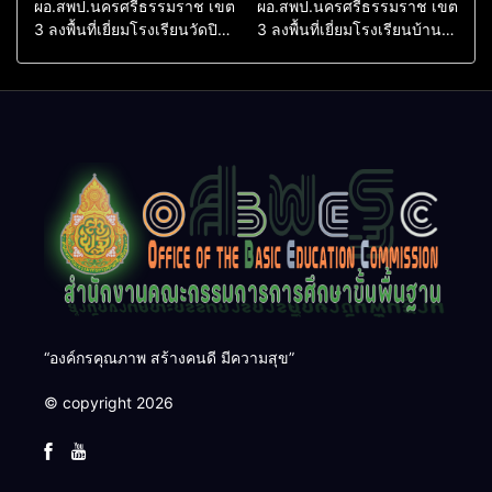
ผอ.สพป.นครศรีธรรมราช เขต
ผอ.สพป.นครศรีธรรมราช เขต
3 ลงพื้นที่เยี่ยมโรงเรียนวัดปิยา
3 ลงพื้นที่เยี่ยมโรงเรียนบ้าน
ราม อำเภอปากพนัง
บางเนียน อำเภอปากพนัง
“องค์กรคุณภาพ สร้างคนดี มีความสุข”
© copyright 2026