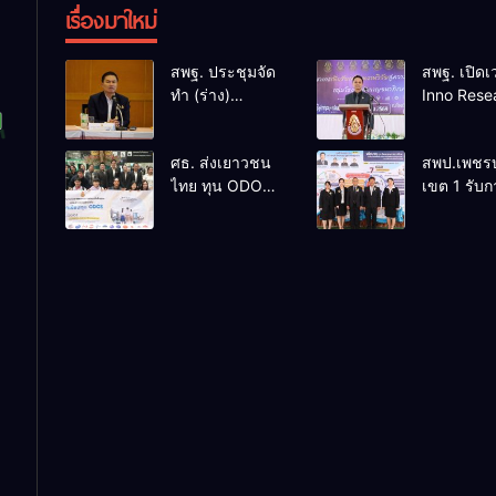
เรื่องมาใหม่
สพฐ. ประชุมจัด
สพฐ. เปิดเว
ทำ (ร่าง)
Inno Rese
นโยบายรับ
Symposi
นักเรียน มุ่ง
2026 หนุน
ศธ. ส่งเยาวชน
สพป.เพชรบ
ความโปร่งใส
นักเรียนแ
ไทย ทุน ODOS
เขต 1 รับก
เป็นธรรม สร้าง
ศักยภาพงาน
– TS69 สู่
ติดตามแล
โอกาสทางการ
และนวัตก
มหาวิทยาลัยชั้น
ประเมินผล
ศึกษาอย่างทั่วถึง
นำในสหราช
ประจักษ์ คั
อาณาจักรหนุน
“ก.ต.ป.น.
สร้างคนคุณภาพ
ต้นแบบ” ร
พร้อมกลับมา
ประเทศ รุ่น
พัฒนาประเทศ
ประจำ
ปีงบประม
พ.ศ. 2569