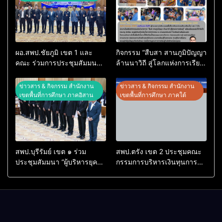
ผอ.สพป.ชัยภูมิ เขต 1 และ
กิจกรรม “สืบสา สานภูมิปัญญา
คณะ ร่วมการประชุมสัมมนา
ล้านนาวิถี สู่โลกแห่งการเรียน
ทางวิชาการ “ผู้บริหารยุคใหม่
รู้” โรงเรียนบ้านสันพระเนตร
นำการศึกษาไทยสู่อนาคต”
ประจำปีการศึกษา 2569
ข่าวสาร & กิจกรรม สำนักงาน
ข่าวสาร & กิจกรรม สำนักงาน
ประจำเขตตรวจราชการที่ 13
เขตพื้นที่การศึกษา ภาคอิสาน
เขตพื้นที่การศึกษา ภาคใต้
สพป.บุรีรัมย์ เขต ๑ ร่วม
สพป.ตรัง เขต 2 ประชุมคณะ
ประชุมสัมมนา “ผู้บริหารยุค
กรรมการบริหารเงินทุนการ
ใหม่ นำการศึกษาไทยสู่
ศึกษา 60 ปี ครองราชย์
อนาคต” เขตตรวจราชการที่
ประจำปี 2569
๑๓