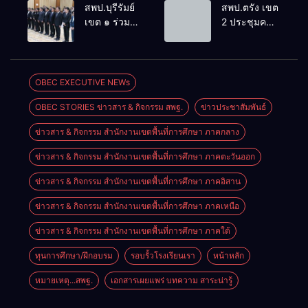
ประชุม
ล้านนาวิถี สู่
สพป.บุรีรัมย์
สพป.ตรัง เขต
สัมมนาทาง
โลกแห่งการ
เขต ๑ ร่วม
2 ประชุมคณะ
วิชาการ “ผู้
เรียนรู้”
ประชุม
กรรมการ
บริหารยุคใหม่
โรงเรียนบ้าน
สัมมนา “ผู้
บริหารเงินทุน
นำการศึกษา
สันพระเนตร
บริหารยุคใหม่
การศึกษา 60
ไทยสู่อนาคต”
ประจำปีการ
นำการศึกษา
ปี ครองราชย์
OBEC EXECUTIVE NEWs
ประจำเขต
ศึกษา 2569
ไทยสู่อนาคต”
ประจำปี
ตรวจราชการ
OBEC STORIES ข่าวสาร & กิจกรรม สพฐ.
ข่าวประชาสัมพันธ์
เขตตรวจ
2569
ที่ 13
ราชการที่ ๑๓
ข่าวสาร & กิจกรรม สำนักงานเขตพื้นที่การศึกษา ภาคกลาง
ข่าวสาร & กิจกรรม สำนักงานเขตพื้นที่การศึกษา ภาคตะวันออก
ข่าวสาร & กิจกรรม สำนักงานเขตพื้นที่การศึกษา ภาคอิสาน
ข่าวสาร & กิจกรรม สำนักงานเขตพื้นที่การศึกษา ภาคเหนือ
ข่าวสาร & กิจกรรม สำนักงานเขตพื้นที่การศึกษา ภาคใต้
ทุนการศึกษา/ฝึกอบรม
รอบรั้วโรงเรียนเรา
หน้าหลัก
หมายเหตุ...สพฐ.
เอกสารเผยแพร่ บทความ สาระน่ารู้