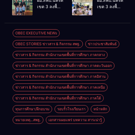
ผอ.สพป.นครศรีธรรมราช
ผอ.สพป.นครศรีธรร
เชิงประจักษ์
ThaiCER
เขต 3 ลงพื้นที่
เขต 3 ลงพื้นที่
คัดเลือก
2026
เยี่ยมโรงเรียน
เยี่ยมโรงเรียน
“ก.ต.ป.น.
Thailand
วัดปิยาราม
บ้านบางเนียน
ต้นแบบ”
International
อำเภอ
อำเภอ
ระดับประเทศ
Conference
ปากพนัง
ปากพนัง
OBEC EXECUTIVE NEWs
รุ่นที่ 3 ประจำ
on Education
ปีงบประมาณ
Research
OBEC STORIES ข่าวสาร & กิจกรรม สพฐ.
ข่าวประชาสัมพันธ์
พ.ศ. 2569
(ThaiCER)
2026
ข่าวสาร & กิจกรรม สำนักงานเขตพื้นที่การศึกษา ภาคกลาง
ข่าวสาร & กิจกรรม สำนักงานเขตพื้นที่การศึกษา ภาคตะวันออก
ข่าวสาร & กิจกรรม สำนักงานเขตพื้นที่การศึกษา ภาคอิสาน
ข่าวสาร & กิจกรรม สำนักงานเขตพื้นที่การศึกษา ภาคเหนือ
ข่าวสาร & กิจกรรม สำนักงานเขตพื้นที่การศึกษา ภาคใต้
ทุนการศึกษา/ฝึกอบรม
รอบรั้วโรงเรียนเรา
หน้าหลัก
หมายเหตุ...สพฐ.
เอกสารเผยแพร่ บทความ สาระน่ารู้