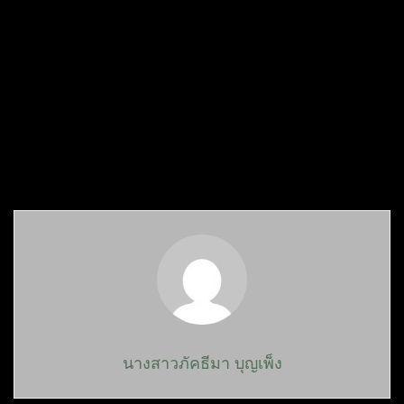
นางสาวภัคธีมา บุญเพ็ง