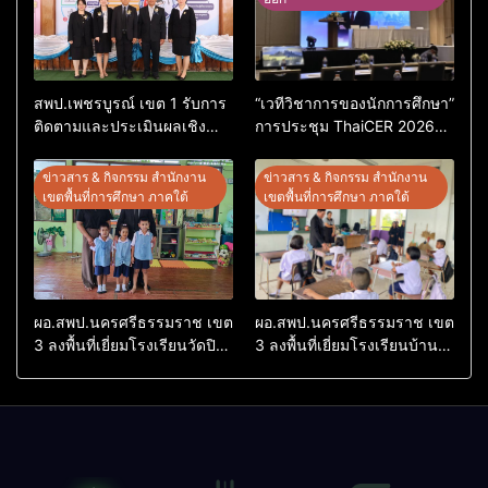
สพป.เพชรบูรณ์ เขต 1 รับการ
“เวทีวิชาการของนักการศึกษา”
ติดตามและประเมินผลเชิง
การประชุม ThaiCER 2026
ประจักษ์ คัดเลือก “ก.ต.ป.น.
Thailand International
ต้นแบบ” ระดับประเทศ รุ่นที่ 3
Conference on Education
ข่าวสาร & กิจกรรม สำนักงาน
ข่าวสาร & กิจกรรม สำนักงาน
ประจำปีงบประมาณ พ.ศ.
Research (ThaiCER) 2026
เขตพื้นที่การศึกษา ภาคใต้
เขตพื้นที่การศึกษา ภาคใต้
2569
ผอ.สพป.นครศรีธรรมราช เขต
ผอ.สพป.นครศรีธรรมราช เขต
3 ลงพื้นที่เยี่ยมโรงเรียนวัดปิยา
3 ลงพื้นที่เยี่ยมโรงเรียนบ้าน
ราม อำเภอปากพนัง
บางเนียน อำเภอปากพนัง