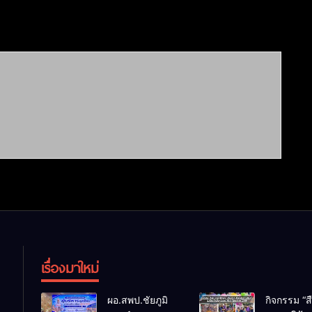
เรื่องมาใหม่
ผอ.สพป.ชัยภูมิ
กิจกรรม “ส