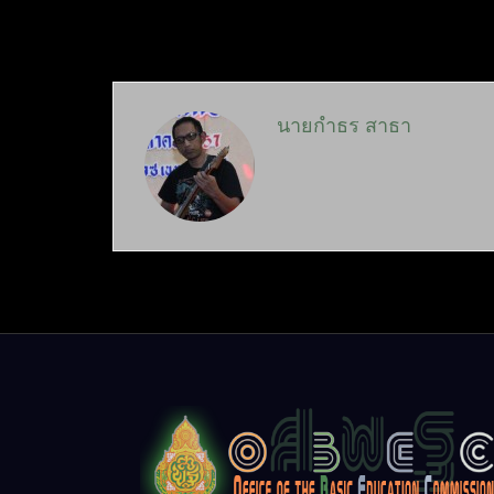
นายกำธร สาธา