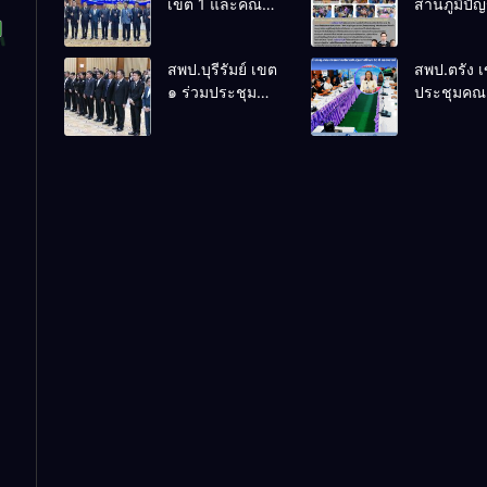
เขต 1 และคณะ
สานภูมิปั
ร่วมการประชุม
ล้านนาวิถี 
สัมมนาทาง
แห่งการเรีย
สพป.บุรีรัมย์ เขต
สพป.ตรัง 
วิชาการ “ผู้
โรงเรียนบ้
๑ ร่วมประชุม
ประชุมคณ
บริหารยุคใหม่นำ
พระเนตร 
สัมมนา “ผู้
กรรมการบ
การศึกษาไทยสู่
ปีการศึกษา
บริหารยุคใหม่
เงินทุนการ
อนาคต” ประจำ
2569
นำการศึกษาไทย
60 ปี ครอง
เขตตรวจ
สู่อนาคต” เขต
ประจำปี 2
ราชการที่ 13
ตรวจราชการที่
๑๓