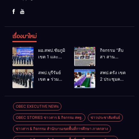
เรื่องมาใหม่
ผอ.สพป.ชัยภูมิ
กิจกรรม “สืบ
เขต 1 และ
สา สาน
คณะ ร่วมการ
ภูมิปัญญา
ประชุม
ล้านนาวิถี สู่
สพป.บุรีรัมย์
สพป.ตรัง เขต
สัมมนาทาง
โลกแห่งการ
เขต ๑ ร่วม
2 ประชุมคณะ
วิชาการ “ผู้
เรียนรู้”
ประชุม
กรรมการ
บริหารยุคใหม่
โรงเรียนบ้าน
สัมมนา “ผู้
บริหารเงินทุน
นำการศึกษา
สันพระเนตร
บริหารยุคใหม่
การศึกษา 60
ไทยสู่อนาคต”
ประจำปีการ
นำการศึกษา
ปี ครองราชย์
OBEC EXECUTIVE NEWs
ประจำเขต
ศึกษา 2569
ไทยสู่อนาคต”
ประจำปี
ตรวจราชการ
OBEC STORIES ข่าวสาร & กิจกรรม สพฐ.
ข่าวประชาสัมพันธ์
เขตตรวจ
2569
ที่ 13
ราชการที่ ๑๓
ข่าวสาร & กิจกรรม สำนักงานเขตพื้นที่การศึกษา ภาคกลาง