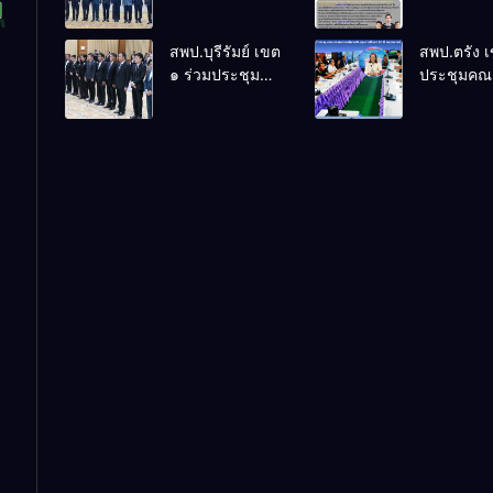
ร่วมการประชุม
ล้านนาวิถี 
สัมมนาทาง
แห่งการเรีย
สพป.บุรีรัมย์ เขต
สพป.ตรัง 
วิชาการ “ผู้
โรงเรียนบ้
๑ ร่วมประชุม
ประชุมคณ
บริหารยุคใหม่นำ
พระเนตร 
สัมมนา “ผู้
กรรมการบ
การศึกษาไทยสู่
ปีการศึกษา
บริหารยุคใหม่
เงินทุนการ
อนาคต” ประจำ
2569
นำการศึกษาไทย
60 ปี ครอง
เขตตรวจ
สู่อนาคต” เขต
ประจำปี 2
ราชการที่ 13
ตรวจราชการที่
๑๓