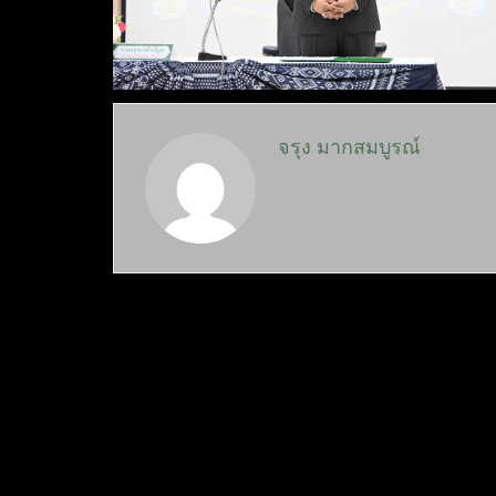
จรุง มากสมบูรณ์