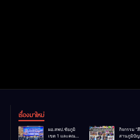
เรื่องมาใหม่
ผอ.สพป.ชัยภูมิ
กิจกรรม “ส
เขต 1 และคณะ
สานภูมิปั