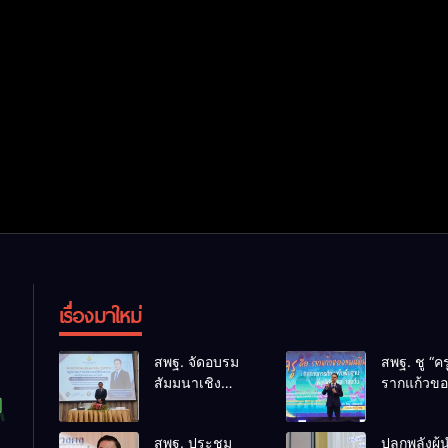
เรื่องมาใหม่
สพฐ. จัดอบรม
สพฐ. ชู “คร
สัมมนาเชิง
รากแก้วขอ
ปฏิบัติการ การ
ดิน” ขับเคล
ดำเนินการทาง
การศึกษาช
สพฐ. ประชุม
ปลุกพลังผู
วินัยอย่างร้าย
เชื่อม