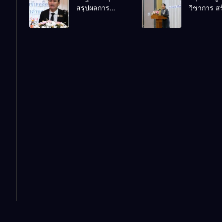
สรุปผลการ
วิชาการ สร
แรง สำหรับฝึก
เทคโนโลยี
ดำเนินงานศูนย์
เครือข่ายน
อบรมผู้จะเป็น
ชุมชน สร้าง
ขับเคลื่อน
เข้มแข็ง ขั
กรรมการ
เรียนเต็ม
โครงการ
เคลื่อนคุ
สอบสวน (ตาม
ศักยภาพ
โรงเรียนคุณภาพ
การศึกษาสู่
หลักสูตร ก.ค.ศ.)
ประจำตำบล
อนาคต
เตรียมต่อยอดสู่
การขับเคลื่อน
คุณภาพการ
ศึกษาปี 2570