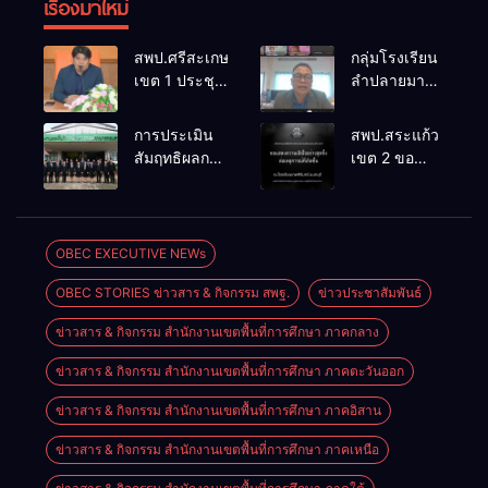
เรื่องมาใหม่
สพป.ศรีสะเกษ
กลุ่มโรงเรียน
เขต 1 ประชุม
ลำปลายมาศ
เตรียมการ
๔ PLC ขับ
จัดการ
เคลื่อน RT,
การประเมิน
สพป.สระแก้ว
แข่งขันงาน
NT, O-NET
สัมฤทธิผลการ
เขต 2 ขอ
ศิลปหัตถกรรม
ผ่านระบบ
ปฏิบัติงานใน
แสดงความ
นักเรียน ครั้งที่
Online
หน้าที่
เสียใจอย่างสุด
74 ปีการ
พัฒนาการ
ซึ้ง 7 สิงหาคม
ศึกษา 2569
ศึกษา
2569
OBEC EXECUTIVE NEWs
ตำแหน่ง รอง
OBEC STORIES ข่าวสาร & กิจกรรม สพฐ.
ข่าวประชาสัมพันธ์
ผู้อำนวยการ
สถานศึกษา
ข่าวสาร & กิจกรรม สำนักงานเขตพื้นที่การศึกษา ภาคกลาง
ข่าวสาร & กิจกรรม สำนักงานเขตพื้นที่การศึกษา ภาคตะวันออก
ข่าวสาร & กิจกรรม สำนักงานเขตพื้นที่การศึกษา ภาคอิสาน
ข่าวสาร & กิจกรรม สำนักงานเขตพื้นที่การศึกษา ภาคเหนือ