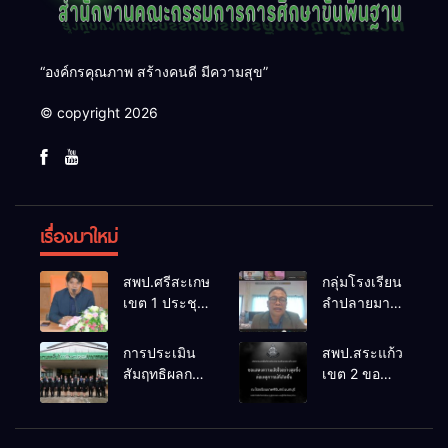
“องค์กรคุณภาพ สร้างคนดี มีความสุข”
© copyright 2026
เรื่องมาใหม่
สพป.ศรีสะเกษ
กลุ่มโรงเรียน
เขต 1 ประชุม
ลำปลายมาศ
เตรียมการ
๔ PLC ขับ
จัดการ
เคลื่อน RT,
การประเมิน
สพป.สระแก้ว
แข่งขันงาน
NT, O-NET
สัมฤทธิผลการ
เขต 2 ขอ
ศิลปหัตถกรรม
ผ่านระบบ
ปฏิบัติงานใน
แสดงความ
นักเรียน ครั้งที่
Online
หน้าที่
เสียใจอย่างสุด
74 ปีการ
พัฒนาการ
ซึ้ง 7 สิงหาคม