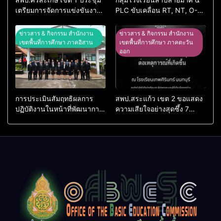
เตรียมการจัดการแข่งขันงาน
PLC ขับเคลื่อน RT, NT, O-
ศิลปหัตถกรรมนักเรียน ครั้งที่
NET ผ่านระบบ Online
74 ปีการศึกษา 2569
ข่าวสาร & กิจกรรม สำนักงาน
ข่าวสาร & กิจกรรม สำนักงาน
เขตพื้นที่การศึกษา ภาคอิสาน
เขตพื้นที่การศึกษา ภาคตะวัน
ออก
การประเมินสัมฤทธิผลการ
สพป.สระแก้ว เขต 2 ขอแสดง
ปฏิบัติงานในหน้าที่พัฒนาการ
ความเสียใจอย่างสุดซึ้ง 7
ศึกษา ตำแหน่ง รองผู้อำนวย
สิงหาคม 2569
การสถานศึกษา