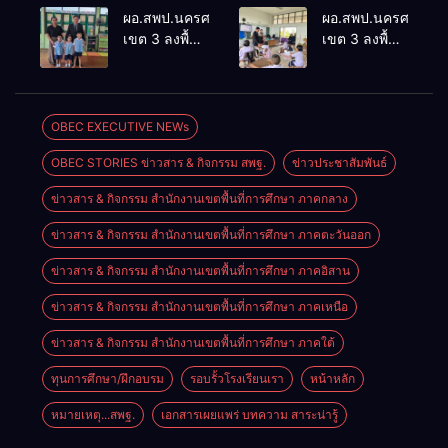
ประเมินผล
ประชุม
ผอ.สพป.นครศรีธรรมราช
ผอ.สพป.นครศรีธรร
เชิงประจักษ์
ThaiCER
เขต 3 ลงพื้นที่
เขต 3 ลงพื้นที่
คัดเลือก
2026
เยี่ยมโรงเรียน
เยี่ยมโรงเรียน
“ก.ต.ป.น.
Thailand
วัดปิยาราม
บ้านบางเนียน
ต้นแบบ”
International
อำเภอ
อำเภอ
ระดับประเทศ
Conference
ปากพนัง
ปากพนัง
OBEC EXECUTIVE NEWs
รุ่นที่ 3 ประจำ
on Education
ปีงบประมาณ
Research
OBEC STORIES ข่าวสาร & กิจกรรม สพฐ.
ข่าวประชาสัมพันธ์
พ.ศ. 2569
(ThaiCER)
2026
ข่าวสาร & กิจกรรม สำนักงานเขตพื้นที่การศึกษา ภาคกลาง
ข่าวสาร & กิจกรรม สำนักงานเขตพื้นที่การศึกษา ภาคตะวันออก
ข่าวสาร & กิจกรรม สำนักงานเขตพื้นที่การศึกษา ภาคอิสาน
ข่าวสาร & กิจกรรม สำนักงานเขตพื้นที่การศึกษา ภาคเหนือ
ข่าวสาร & กิจกรรม สำนักงานเขตพื้นที่การศึกษา ภาคใต้
ทุนการศึกษา/ฝึกอบรม
รอบรั้วโรงเรียนเรา
หน้าหลัก
หมายเหตุ...สพฐ.
เอกสารเผยแพร่ บทความ สาระน่ารู้