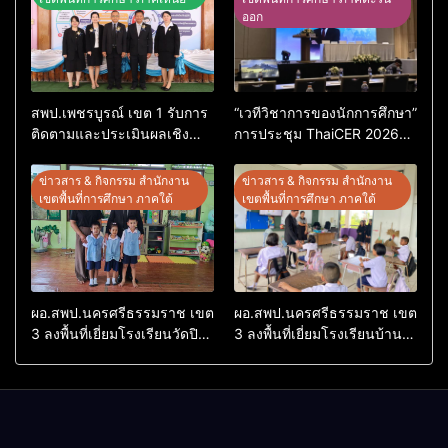
ออก
สพป.เพชรบูรณ์ เขต 1 รับการ
“เวทีวิชาการของนักการศึกษา”
ติดตามและประเมินผลเชิง
การประชุม ThaiCER 2026
ประจักษ์ คัดเลือก “ก.ต.ป.น.
Thailand International
ต้นแบบ” ระดับประเทศ รุ่นที่ 3
Conference on Education
ข่าวสาร & กิจกรรม สำนักงาน
ข่าวสาร & กิจกรรม สำนักงาน
ประจำปีงบประมาณ พ.ศ.
Research (ThaiCER) 2026
เขตพื้นที่การศึกษา ภาคใต้
เขตพื้นที่การศึกษา ภาคใต้
2569
ผอ.สพป.นครศรีธรรมราช เขต
ผอ.สพป.นครศรีธรรมราช เขต
3 ลงพื้นที่เยี่ยมโรงเรียนวัดปิยา
3 ลงพื้นที่เยี่ยมโรงเรียนบ้าน
ราม อำเภอปากพนัง
บางเนียน อำเภอปากพนัง