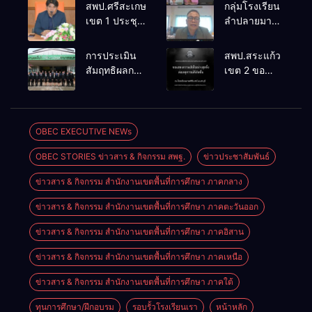
สพป.ศรีสะเกษ
กลุ่มโรงเรียน
เขต 1 ประชุม
ลำปลายมาศ
เตรียมการ
๔ PLC ขับ
จัดการ
เคลื่อน RT,
การประเมิน
สพป.สระแก้ว
แข่งขันงาน
NT, O-NET
สัมฤทธิผลการ
เขต 2 ขอ
ศิลปหัตถกรรม
ผ่านระบบ
ปฏิบัติงานใน
แสดงความ
นักเรียน ครั้งที่
Online
หน้าที่
เสียใจอย่างสุด
74 ปีการ
พัฒนาการ
ซึ้ง 7 สิงหาคม
ศึกษา 2569
ศึกษา
2569
OBEC EXECUTIVE NEWs
ตำแหน่ง รอง
OBEC STORIES ข่าวสาร & กิจกรรม สพฐ.
ข่าวประชาสัมพันธ์
ผู้อำนวยการ
สถานศึกษา
ข่าวสาร & กิจกรรม สำนักงานเขตพื้นที่การศึกษา ภาคกลาง
ข่าวสาร & กิจกรรม สำนักงานเขตพื้นที่การศึกษา ภาคตะวันออก
ข่าวสาร & กิจกรรม สำนักงานเขตพื้นที่การศึกษา ภาคอิสาน
ข่าวสาร & กิจกรรม สำนักงานเขตพื้นที่การศึกษา ภาคเหนือ
ข่าวสาร & กิจกรรม สำนักงานเขตพื้นที่การศึกษา ภาคใต้
ทุนการศึกษา/ฝึกอบรม
รอบรั้วโรงเรียนเรา
หน้าหลัก