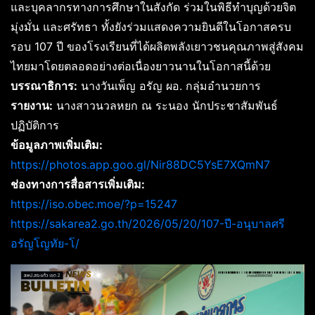
และบุคลากรทางการศึกษาในสังกัด ร่วมในพิธีทำบุญด้วยจิต
มุ่งมั่น และศรัทธา ทั้งยังร่วมแสดงความยินดีในโอกาสครบ
รอบ 107 ปี ของโรงเรียนที่ได้ผลิตพลังเยาวชนคุณภาพสู่สังคม
ไทยมาโดยตลอดอย่างต่อเนื่องยาวนานในโอกาสนี้ด้วย
บรรณาธิการ:
นางวันเพ็ญ อรัญ ผอ. กลุ่มอำนวยการ
รายงาน:
นางสาวนวลหยก ณ ระนอง นักประชาสัมพันธ์
ปฏิบัติการ
ข้อมูลภาพเพิ่มเติม:
https://photos.app.goo.gl/Nir88DC5YsE7XQmN7
ช่องทางการสื่อสารเพิ่มเติม:
https://iso.obec.moe/?p=15247
https://sakarea2.go.th/2026/05/20/107-ปี-อนุบาลศรี
อรัญโญทัย-โ/