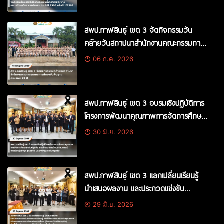
ที่ 1/2569
สพป.กาฬสินธุ์ เขต 3 จัดกิจกรรมวัน
คล้ายวันสถาปนาสำนักงานคณะกรรมการ
การศึกษาขั้นพื้นฐาน ครบรอบ 23 ปี
06 ก.ค. 2026
สพป.กาฬสินธุ์ เขต 3 อบรมเชิงปฏิบัติการ
โครงการพัฒนาคุณภาพการจัดการศึกษา
ระดับปฐมวัย การพัฒนาการจัด
30 มิ.ย. 2026
ประสบการณ์การเรียนรู้เชิงรุก (Active
Learning) ระดับปฐมวัย
สพป.กาฬสินธุ์ เขต 3 แลกเปลี่ยนเรียนรู้
นำเสนอผลงาน และประกวดแข่งขัน
กิจกรรมการเรียนรู้ ภายใต้โครงการเสริม
29 มิ.ย. 2026
สร้างคุณธรรม จริยธรรม และธรรมาภิบาล