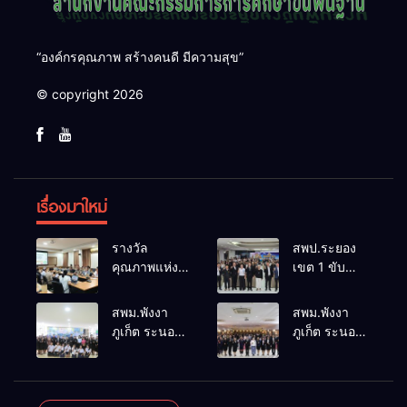
“องค์กรคุณภาพ สร้างคนดี มีความสุข”
© copyright 2026
เรื่องมาใหม่
รางวัล
สพป.ระยอง
คุณภาพแห่ง
เขต 1 ขับ
ชาติการ
เคลื่อน “สพฐ.
ป้องกันควบคุม
สร้างสรรค์
สพม.พังงา
สพม.พังงา
โรคและภัย
ปันสุข” เสริม
ภูเก็ต ระนอง
ภูเก็ต ระนอง
สุขภาพ
พลังผู้นำ
ลงพื้นที่
เร่งเสริมสร้าง
อ.อรัญประเทศ
นักเรียน สู่
ติดตาม
ความปลอดภัย
สถานศึกษา
ประเมินผล
ในสถานศึกษา
ปลอดภัยจาก