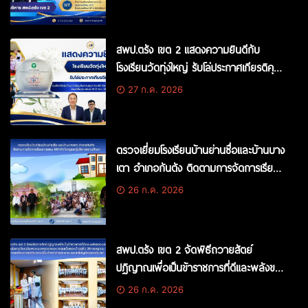
จัดการประเมินความสามารถด้านการอ่าน
ของผู้เรียน (RT) และด้านการบริหารการ
ประเมินคุณภาพผู้เรียน (NT) ปีการศึกษา
สพป.ตรัง เขต 2 แสดงความยินดีกับ
2568
โรงเรียนวัดทุ่งใหญ่ รับโล่ประกาศเกียรติคุณ
องค์กรดีเด่นด้านการป้องกันควบคุมการ
27 ก.ค. 2026
บริโภคเครื่องดื่มแอลกอฮอล์ วันงดดื่มสุรา
แห่งชาติ ปี พ.ศ. 2569
ตรวจเยี่ยมโรงเรียนบ้านย่านซื่อและบ้านบาง
เตา อำเภอกันตัง ติดตามการจัดการเรียน
การสอน ให้กำลังใจครูและผู้บริหารสถาน
26 ก.ค. 2026
ศึกษา
สพป.ตรัง เขต 2 จัดพิธีถวายสัตย์
ปฏิญาณเพื่อเป็นข้าราชการที่ดีและพลังของ
แผ่นดินเนื่องในโอกาสวันเฉลิม
26 ก.ค. 2026
พระชนมพรรษาพระบาทสมเด็จ