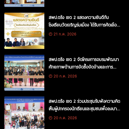
พระเจ้าอยู่หัว 28 กรกฎาคม 2569 และพิธี
พระราชทานเครื่องราชอิสริยาภรณ์ชั้นต่ำ
สพป.ตรัง เขต 2 แสดงความยินดีกับ
กว่าสายสะพาย และเหรียญจักรพรรดิ
โรงเรียนวัดเจริญร่มเมือง ได้รับการคัดเลือก
มาลา เบื้องหน้าพระบรมฉายาลักษณ์
จากสำนักงานคณะกรรมการการศึกษาขั้น
21 ก.ค. 2026
พระบาทสมเด็จพระเจ้าอยู่หัว ประจำปี
พื้นฐาน ให้เป็น “โรงเรียนต้นแบบลูกเสือ
2568
ระดับประเทศ” ประจำปี 2569 (ประเภท
โรงเรียนขยายโอกาส
สพป.ตรัง เขต 2 จัดโครงการอบรมพัฒนา
ศักยภาพด้านการจัดซื้อจัดจ้างและการ
บริหารพัสดุภาครัฐ “ยกระดับคุณภาพการ
20 ก.ค. 2026
ปฏิบัติงานของหน่วยงานให้เป็นไปตามหลัก
ธรรมมาภิบาล”
สพป.ตรัง เขต 2 ร่วมประชุมรับฟังความคิด
เห็นผู้ปกครองนักเรียนและชุมชนเพื่อลงนาม
ประชามติเลิกสถานศึกษา รร.บ้านบาตูปูเต๊ะ
20 ก.ค. 2026
สาขาบ้านหลังเขา