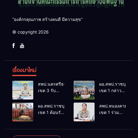
“องค์กรคุณภาพ สร้างคนดี มีความสุข”
© copyright 2026
เรื่องมาใหม่
สพป.นครศรีธรรมราช
ผอ.สพป.ราชบุรี
เขต 3 รับ
เขต 1 กล่าว
รายงานตัวผู้
ต้อนรับคณะผู้
ได้รับการคัด
บริหารและ
ผอ.สพป.ราชบุรี
สพป.หนองคาย
เลือกเข้ารับ
ภาคีเครือข่าย
เขต 1 ต้อนรับ
เขต 1 ร่วม
การบรรจุและ
ในพิธีเปิด
ผู้ช่วย
ประชุมคณะ
แต่งตั้ง รองผู้
“โครงการส่ง
เลขาธิการ
กรรมการส่ง
อำนวยการ
เสริมความ
กพฐ. ในการ
เสริม
สถานศึกษา
ปลอดภัยทาง