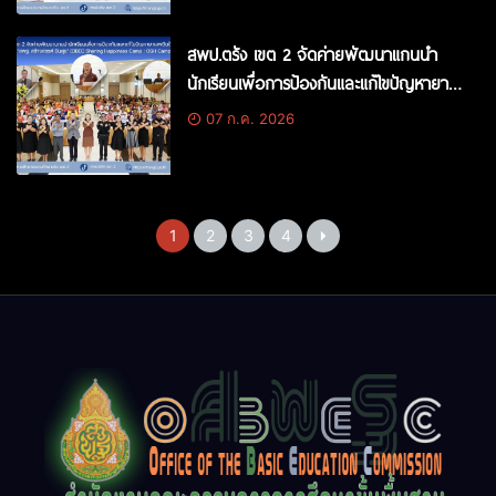
สพป.ตรัง เขต 2 จัดค่ายพัฒนาแกนนำ
นักเรียนเพื่อการป้องกันและแก้ไขปัญหายา
เสพติดในสถานศึกษา “สพฐ. สร้างสรรค์
07 ก.ค. 2026
ปันสุข” (OBEC Sharing Happiness
Camp : OSH Camp)
1
2
3
4