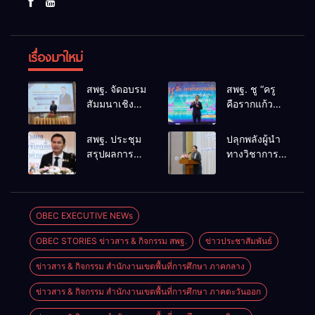
เรื่องมาใหม่
สพฐ. จัดอบรม
สพฐ. ชู “ครู
สัมมนาเชิง
คือรากแก้ว
ปฏิบัติการ
ของแผ่นดิน”
การดำเนิน
ขับเคลื่อนการ
สพฐ. ประชุม
ปลุกพลังผู้นำ
การทางวินัย
ศึกษาชาติ
สรุปผลการ
ทางวิชาการ
อย่างร้ายแรง
เชื่อม
ดำเนินงาน
สร้างเครือ
สำหรับฝึก
เทคโนโลยี-
ศูนย์ขับ
ข่ายนิเทศเข้ม
อบรมผู้จะเป็น
ชุมชน สร้างผู้
เคลื่อน
แข็ง ขับ
กรรมการ
เรียนเต็ม
โครงการ
เคลื่อน
OBEC EXECUTIVE NEWs
สอบสวน
ศักยภาพ
โรงเรียน
คุณภาพการ
(ตามหลักสูตร
OBEC STORIES ข่าวสาร & กิจกรรม สพฐ.
ข่าวประชาสัมพันธ์
คุณภาพ
ศึกษาสู่
ก.ค.ศ.)
ประจำตำบล
อนาคต
ข่าวสาร & กิจกรรม สำนักงานเขตพื้นที่การศึกษา ภาคกลาง
เตรียมต่อยอด
สู่การขับ
ข่าวสาร & กิจกรรม สำนักงานเขตพื้นที่การศึกษา ภาคตะวันออก
เคลื่อน