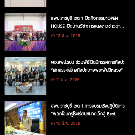
Dropout) ระดับจังหวัดราชบุรี
สพป.ราชบุรี เขต 1 เปิดกิจกรรม”OPEN
HOUSE เปิดบ้านวิชาการแดงขาวชาวด่าน
ทับตะโก” ครั้งที่ 2 ปีการศึกษา 2568
13 มี.ค. 2026
ผอ.สพป.รบ.1 ร่วมพิธีเปิดนิทรรศการศิลปะ
“เสกสรรค์สร้างศิลป์ถวายพระพันปีหลวง”
11 มี.ค. 2026
สพป.ราชบุรี เขต 1 การอบรมเชิงปฏิบัติการ
“พลิกโฉมครูโรงเรียนขนาดเล็กสู่ Best
Teacher ด้วย AI”
10 มี.ค. 2026