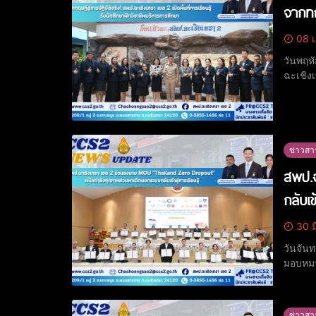
จากทฤ
08 เ
วันพฤห
ฉะเชิง
จำนวน 14 คน ณ ห้
ชญา ฆั
ข่าวสา
สพป.ฉ
กลับเข้
30 ม
วันจัน
มอบหมา
เหลือเ
บันทึก
ข่าวสา