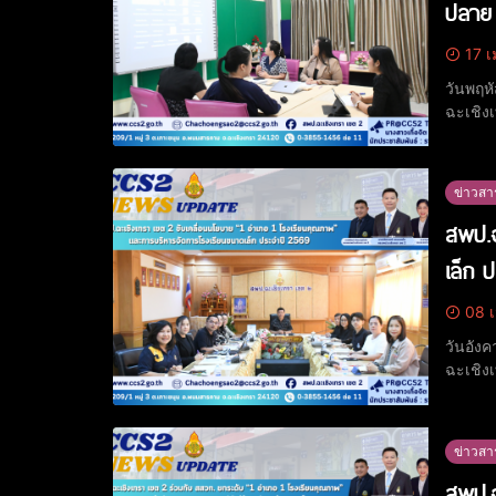
ปลาย 
17 เ
วันพฤห
ฉะเชิง
การ "ก
Meetin
ข่าวสา
สพป.ฉ
เล็ก 
08 เ
วันอัง
ฉะเชิง
ประจำปีงบประมาณ 2
ด้วย นา
ข่าวสา
สพป.ฉ