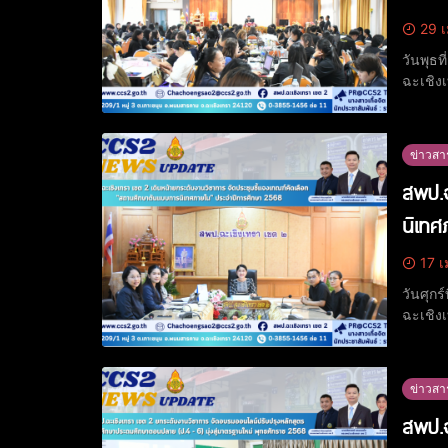
29 เ
วันพุธ
ฉะเชิง
โรงเรียน 1 อ
สรรค์ 
ข่าวสา
สพป.ฉ
นิเทศ
17 เ
วันศุก
ฉะเชิง
แนวทาง
สำนักง
ข่าวสา
สพป.ฉ