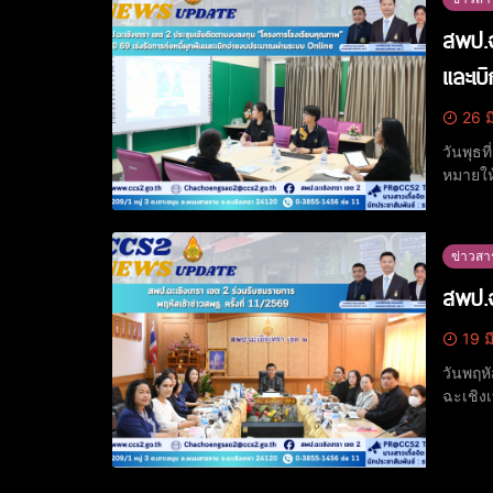
สพป.ฉ
และเบ
26 ม
วันพุธ
หมายให้
อำนวยก
การก่อ
ข่าวสา
สพป.ฉ
19 ม
วันพฤห
ฉะเชิง
โดยรับ
โรงเรี