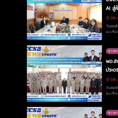
AI สู่
08 เ
วันพฤห
ฉะเชิง
ดำเนิน
อำเภอ 
ข่าวสา
ผอ.สพ
ประอร
08 เ
วันพฤห
ฉะเชิง
ผู้บริห
เกียรต
ข่าวสา