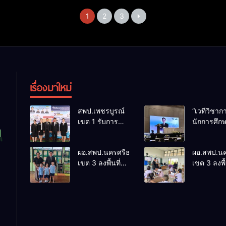
1
2
3
เรื่องมาใหม่
สพป.เพชรบูรณ์
“เวทีวิชา
เขต 1 รับการ
นักการศึก
ติดตามและ
การประชุ
ประเมินผลเชิง
ThaiCER 
ผอ.สพป.นครศรีธรรมราช
ผอ.สพป.น
ประจักษ์ คัดเลือก
Thailand
เขต 3 ลงพื้นที่
เขต 3 ลงพื้
“ก.ต.ป.น.
Internatio
เยี่ยมโรงเรียนวัด
เยี่ยมโรงเร
ต้นแบบ” ระดับ
Conferenc
ปิยาราม อำเภอ
บ้านบางเน
ประเทศ รุ่นที่ 3
Education
ปากพนัง
อำเภอปากพ
ประจำ
Research
ปีงบประมาณ
(ThaiCER)
พ.ศ. 2569
2026