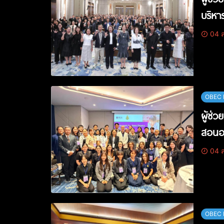
บริห
04 ส
OBEC 
ผู้ช่
สอนอย
04 ส
OBEC 