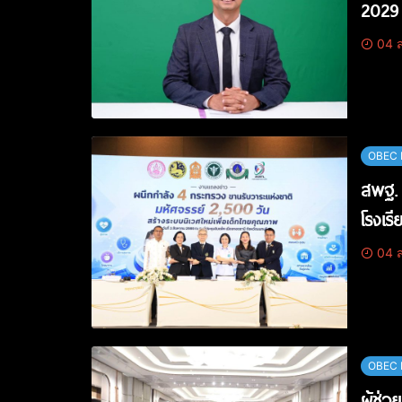
2029
04 ส
OBEC 
สพฐ. 
โรงเร
04 ส
OBEC 
ผู้ช่