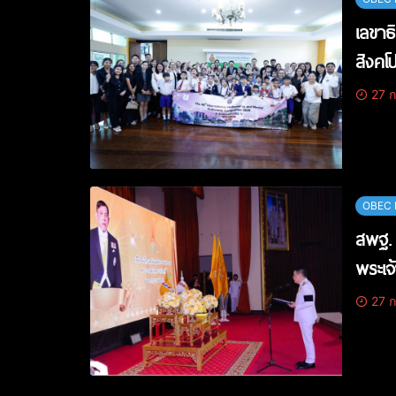
เลขาธ
สิงคโป
27 ก
OBEC 
สพฐ. 
พระเจ
27 ก