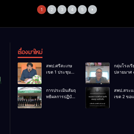
1
2
3
4
5
เรื่องมาใหม่
สพป.ศรีสะเกษ
กลุ่มโรงเร
เขต 1 ประชุม
ปลายมาศ 
เตรียมการ
PLC ขับเคล
จัดการแข่งขัน
RT, NT, 
การประเมินสัมฤ
สพป.สระแก
งานศิลป
ผ่านระบบ
ทธิผลการปฏิบัติ
เขต 2 ขอ
หัตถกรรม
Online
งานในหน้าที่
ความเสียใ
นักเรียน ครั้งที่
พัฒนาการศึกษา
สุดซึ้ง 7 ส
74 ปีการศึกษา
ตำแหน่ง รองผู้
2569
2569
อำนวยการสถาน
ศึกษา