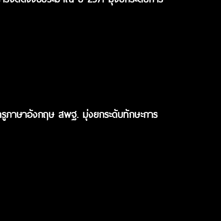
ครูภาษาอังกฤษ สพฐ. มุ่งยกระดับทักษะการ