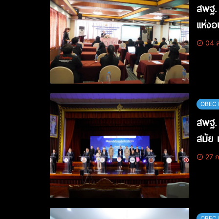
สพฐ. 
แห่ง
04 ส
OBEC 
สพฐ. 
สมัย 
27 ก
OBEC 