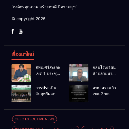
“องค์กรคุณภาพ สร้างคนดี มีความสุข”
© copyright 2026
เรื่องมาใหม่
สพป.ศรีสะเกษ
กลุ่มโรงเรียน
เขต 1 ประชุม
ลำปลายมาศ
เตรียมการ
๔ PLC ขับ
จัดการ
เคลื่อน RT,
การประเมิน
สพป.สระแก้ว
แข่งขันงาน
NT, O-NET
สัมฤทธิผลการ
เขต 2 ขอ
ศิลปหัตถกรรม
ผ่านระบบ
ปฏิบัติงานใน
แสดงความ
นักเรียน ครั้งที่
Online
หน้าที่
เสียใจอย่างสุด
74 ปีการ
พัฒนาการ
ซึ้ง 7 สิงหาคม
ศึกษา 2569
ศึกษา
2569
OBEC EXECUTIVE NEWs
ตำแหน่ง รอง