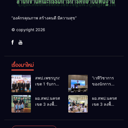
“องค์กรคุณภาพ สร้างคนดี มีความสุข”
© copyright 2026
เรื่องมาใหม่
สพป.เพชรบูรณ์
“เวทีวิชาการ
เขต 1 รับการ
ของนักการ
ติดตามและ
ศึกษา” การ
ประเมินผล
ประชุม
ผอ.สพป.นครศรีธรรมราช
ผอ.สพป.นครศรีธรร
เชิงประจักษ์
ThaiCER
เขต 3 ลงพื้นที่
เขต 3 ลงพื้นที่
คัดเลือก
2026
เยี่ยมโรงเรียน
เยี่ยมโรงเรียน
“ก.ต.ป.น.
Thailand
วัดปิยาราม
บ้านบางเนียน
ต้นแบบ”
International
อำเภอ
อำเภอ
ระดับประเทศ
Conference