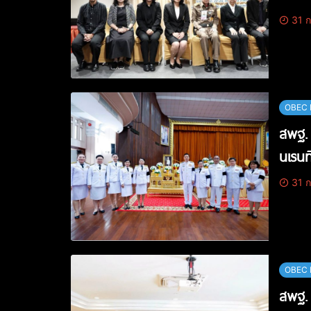
31 ก
OBEC 
สพฐ. 
นเรนท
31 ก
OBEC 
สพฐ. 