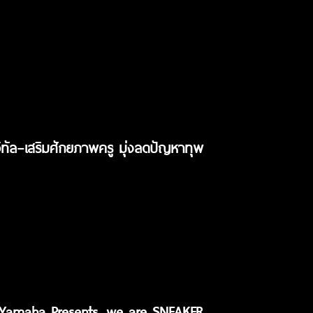
ิทัล–เสริมศักยภาพครู มุ่งลดปัญหาทุพ
c Yamaha Presents, we are SNEAKER