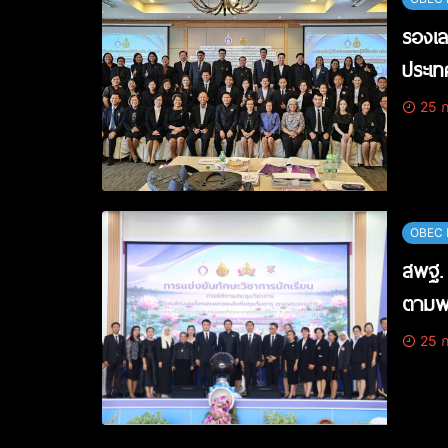
รองเล
ประเท
25 ก
OBEC 
สพฐ. 
ตามพร
25 ก