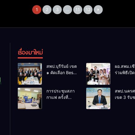
1
2
3
…
11
12
เรื่องมาใหม่
สพป.บุรีรัมย์ เขต
ผอ.สพม.เชี
๑ คัดเลือก Best
ร่วมพิธีเปิ
Practice
แข่งขันทัก
Inclusive
วิชาการนัก
การประชุมสภา
สพป.นครศ
Education
โครงการต
กาแฟ ครั้งที่
เขต 3 รับ
ระราชดำร
21/2569 และรับ
รายการ “พ
ระดับ สพฐ
ชมรายการพฤหัส
เช้า ข่าว ส
ประจำปี 2
เช้า ข่าว สพฐ.
ครั้งที่ 30
ครั้งที่ 30/2569