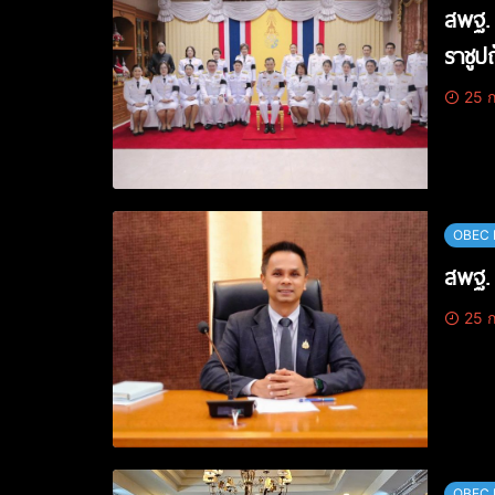
สพฐ. 
ราชูป
25 ก
OBEC 
สพฐ. 
25 ก
OBEC 