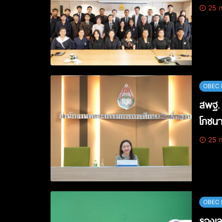
25 ก
OBEC 
สพฐ. 
โภชนา
25 ก
OBEC 
รองเล