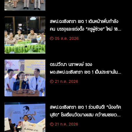
สพป.ฉะเชิงเทรา เขต 1 เดินหน้าเพิ่มกำลัง
คน บรรจุและแต่งตั้ง “ครูผู้ช่วย” ใหม่ 18
อัตรา เสริมทัพพัฒนาการศึกษา
05 ส.ค. 2026
ดร.ปวีณา นราพงษ์ รอง
ผอ.สพป.ฉะเชิงเทรา เขต 1 เป็นประธานใน
พิธีเปิดการแข่งขันกีฬา ASEAN YOUTH
21 ก.ค. 2026
LEAGUE BAN PHO CUP ครั้งที่ 3
สพป.ฉะเชิงเทรา เขต 1 ร่วมยินดี! “น้องภัค
นุชิต” โรงเรียนวัดบางแสม คว้าชมเชยเวที
ขับร้องเพลงพระราชนิพนธ์ระดับประเทศ
21 ก.ค. 2026
รับรางวัลถ้วยพระราชทาน