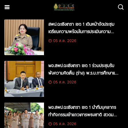
สพป.ฉะเชิงเทรา เขต 1 เดินหน้าจัดประชุม
เตรียมความพร้อมในการประเมินความ
โปร่งใส มุ่งยกระดับการบริหารงานตามหลัก
05 ส.ค. 2026
ธรรมาภิบาล
ผอ.สพป.ฉะเชิงเทรา เขต 1 ร่วมประชุมรับ
ฟังความคิดเห็น (ร่าง) พ.ร.บ.การศึกษาแห่ง
ชาติ ฉบับใหม่ ร่วมกับองค์กรวิชาการระดับ
05 ส.ค. 2026
ประเทศกรุงเทพมหานคร
ผอ.สพป.ฉะเชิงเทรา เขต 1 นำทีมบุคลากร
ทำกิจกรรมเข้าแถวเคารพธงชาติ สวดมนต์
และประกาศเจตนารมณ์ “เขตพื้นที่สุจริต”
05 ส.ค. 2026