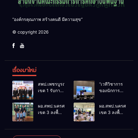
“องค์กรคุณภาพ สร้างคนดี มีความสุข”
© copyright 2026
เรื่องมาใหม่
สพป.เพชรบูรณ์
“เวทีวิชาการ
เขต 1 รับการ
ของนักการ
ติดตามและ
ศึกษา” การ
ประเมินผล
ประชุม
ผอ.สพป.นครศรีธรรมราช
ผอ.สพป.นครศรีธรร
เชิงประจักษ์
ThaiCER
เขต 3 ลงพื้นที่
เขต 3 ลงพื้นที่
คัดเลือก
2026
เยี่ยมโรงเรียน
เยี่ยมโรงเรียน
“ก.ต.ป.น.
Thailand
วัดปิยาราม
บ้านบางเนียน
ต้นแบบ”
International
อำเภอ
อำเภอ
ระดับประเทศ
Conference