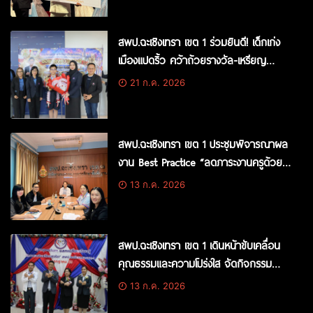
สพป.ฉะเชิงเทรา เขต 1 ร่วมยินดี! เด็กเก่ง
เมืองแปดริ้ว คว้าถ้วยรางวัล-เหรียญ
ทองแดง แข่งขันคณิตศาสตร์โลกระดับ
21 ก.ค. 2026
ประถม (PMWC 2026) ณ ฮ่องกง
สพป.ฉะเชิงเทรา เขต 1 ประชุมพิจารณาผล
งาน Best Practice “ลดภาระงานครูด้วย
นวัตกรรมและดิจิทัล”
13 ก.ค. 2026
สพป.ฉะเชิงเทรา เขต 1 เดินหน้าขับเคลื่อน
คุณธรรมและความโปร่งใส จัดกิจกรรม
Symposium แลกเปลี่ยนเรียนรู้โครงการ
13 ก.ค. 2026
โรงเรียนสุจริต ประจำปี 2569